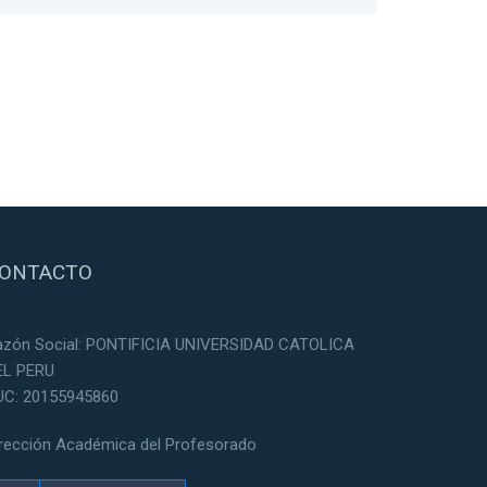
ONTACTO
azón Social: PONTIFICIA UNIVERSIDAD CATOLICA
EL PERU
UC: 20155945860
irección Académica del Profesorado