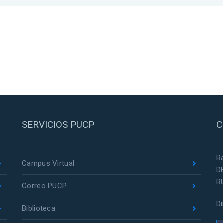
SERVICIOS PUCP
C
R
Campus Virtual
D
R
Correo PUCP
D
Biblioteca