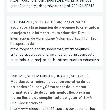
https://cgscholar.com/bookstore/works/a-serious-
game?category_id=cgrn&path=cgrn%2F242%2F248
SOTOMARINO, N. H. L.
(2019).
Algunos criterios
asociados a la asignación de presupuesto orientado a
la mejora de la infraestructura educativa
. Revista
Internacional de Aprendizaje. Volumen: 5. (pp. 117 - 126).
Recuperado de:
https://cgscholar.com/bookstore/works/algunos-
criterios-asociados-a-la-asignacion-de-presupuesto-
orientado-a-la-mejora-de-la-infraestructura-educativa
Celle, M. I.;
SOTOMARINO, N.
;
UGARTE, M. L.
(2011).
Medidas para mejorar la gestión operativa de las
entidades públicas: ¿Cómo pasar de un marco
normativo rígido de cumplimiento ¿flexible¿ a un
marco flexible de cumplimiento obligatorio?
. LIMA.
CIES. Recuperado de:
http://www.elecciones2011.cies.org.pe/documentos-