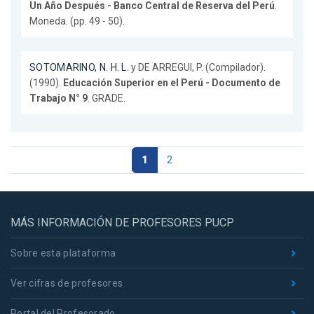
Un Año Después - Banco Central de Reserva del Perú
.
Moneda. (pp. 49 - 50).
SOTOMARINO, N. H. L.
y DE ARREGUI, P. (Compilador).
(1990).
Educación Superior en el Perú - Documento de
Trabajo N° 9
. GRADE.
1
2
MÁS INFORMACIÓN DE PROFESORES PUCP
Sobre esta plataforma
Ver cifras de profesores
Portal del Profesorado