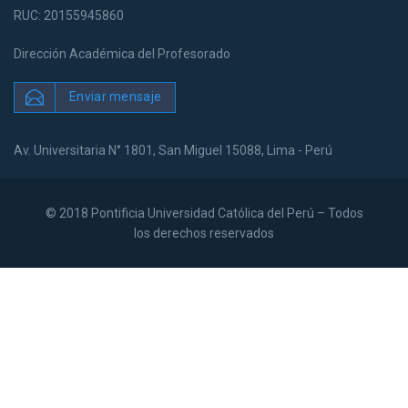
RUC: 20155945860
Dirección Académica del Profesorado
Enviar mensaje
Av. Universitaria N° 1801, San Miguel 15088, Lima - Perú
© 2018 Pontificia Universidad Católica del Perú – Todos
los derechos reservados