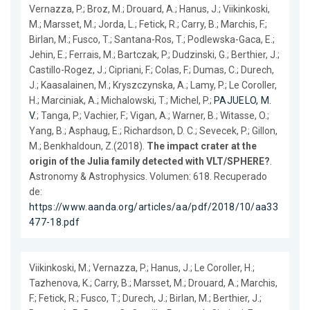
Vernazza, P.; Broz, M.; Drouard, A.; Hanus, J.; Viikinkoski,
M.; Marsset, M.; Jorda, L.; Fetick, R.; Carry, B.; Marchis, F.;
Birlan, M.; Fusco, T.; Santana-Ros, T.; Podlewska-Gaca, E.;
Jehin, E.; Ferrais, M.; Bartczak, P.; Dudzinski, G.; Berthier, J.;
Castillo-Rogez, J.; Cipriani, F.; Colas, F.; Dumas, C.; Durech,
J.; Kaasalainen, M.; Kryszczynska, A.; Lamy, P.; Le Coroller,
H.; Marciniak, A.; Michalowski, T.; Michel, P.;
PAJUELO, M.
V.
; Tanga, P.; Vachier, F.; Vigan, A.; Warner, B.; Witasse, O.;
Yang, B.; Asphaug, E.; Richardson, D. C.; Sevecek, P.; Gillon,
M.; Benkhaldoun, Z.(2018).
The impact crater at the
origin of the Julia family detected with VLT/SPHERE?
.
Astronomy & Astrophysics. Volumen: 618. Recuperado
de:
https://www.aanda.org/articles/aa/pdf/2018/10/aa33
477-18.pdf
Viikinkoski, M.; Vernazza, P.; Hanus, J.; Le Coroller, H.;
Tazhenova, K.; Carry, B.; Marsset, M.; Drouard, A.; Marchis,
F.; Fetick, R.; Fusco, T.; Durech, J.; Birlan, M.; Berthier, J.;