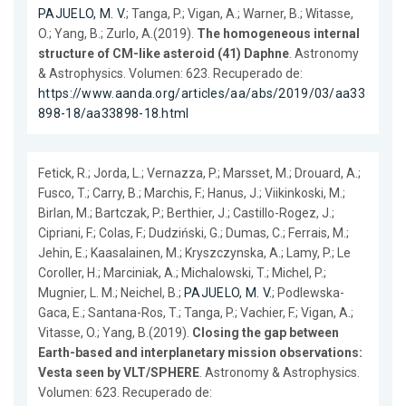
PAJUELO, M. V.
; Tanga, P.; Vigan, A.; Warner, B.; Witasse,
O.; Yang, B.; Zurlo, A.(2019).
The homogeneous internal
structure of CM-like asteroid (41) Daphne
. Astronomy
& Astrophysics. Volumen: 623. Recuperado de:
https://www.aanda.org/articles/aa/abs/2019/03/aa33
898-18/aa33898-18.html
Fetick, R.; Jorda, L.; Vernazza, P.; Marsset, M.; Drouard, A.;
Fusco, T.; Carry, B.; Marchis, F.; Hanus, J.; Viikinkoski, M.;
Birlan, M.; Bartczak, P.; Berthier, J.; Castillo-Rogez, J.;
Cipriani, F.; Colas, F.; Dudziński, G.; Dumas, C.; Ferrais, M.;
Jehin, E.; Kaasalainen, M.; Kryszczynska, A.; Lamy, P.; Le
Coroller, H.; Marciniak, A.; Michalowski, T.; Michel, P.;
Mugnier, L. M.; Neichel, B.;
PAJUELO, M. V.
; Podlewska-
Gaca, E.; Santana-Ros, T.; Tanga, P.; Vachier, F.; Vigan, A.;
Vitasse, O.; Yang, B.(2019).
Closing the gap between
Earth-based and interplanetary mission observations:
Vesta seen by VLT/SPHERE
. Astronomy & Astrophysics.
Volumen: 623. Recuperado de: