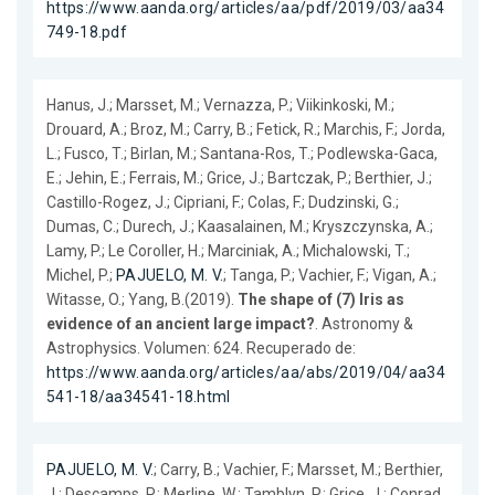
https://www.aanda.org/articles/aa/pdf/2019/03/aa34
749-18.pdf
Hanus, J.; Marsset, M.; Vernazza, P.; Viikinkoski, M.;
Drouard, A.; Broz, M.; Carry, B.; Fetick, R.; Marchis, F.; Jorda,
L.; Fusco, T.; Birlan, M.; Santana-Ros, T.; Podlewska-Gaca,
E.; Jehin, E.; Ferrais, M.; Grice, J.; Bartczak, P.; Berthier, J.;
Castillo-Rogez, J.; Cipriani, F.; Colas, F.; Dudzinski, G.;
Dumas, C.; Durech, J.; Kaasalainen, M.; Kryszczynska, A.;
Lamy, P.; Le Coroller, H.; Marciniak, A.; Michalowski, T.;
Michel, P.;
PAJUELO, M. V.
; Tanga, P.; Vachier, F.; Vigan, A.;
Witasse, O.; Yang, B.(2019).
The shape of (7) Iris as
evidence of an ancient large impact?
. Astronomy &
Astrophysics. Volumen: 624. Recuperado de:
https://www.aanda.org/articles/aa/abs/2019/04/aa34
541-18/aa34541-18.html
PAJUELO, M. V.
; Carry, B.; Vachier, F.; Marsset, M.; Berthier,
J.; Descamps, P.; Merline, W.; Tamblyn, P.; Grice, J.; Conrad,