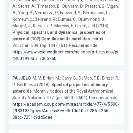
A.; Storrs, A.; Timerson, B.; Dunham, D.; Preston, S.; Vigan,
A.; Yang, B.; Vernazza, P.; Fauvaud, S.; Bernasconi, L.;
Romeuf, D.; Behrend, R.; Dumas, C.; Drummond, J.;
Margot, J.; Kervella, P.; Marchis, F.; Girard, J. H.(2018).
Physical, spectral, and dynamical properties of
asteroid (107) Camilla and its satellites
. Icarus.
Volumen: 309. (pp. 134 - 161). Recuperado de:
https://www.sciencedirect.com/science/article/abs/pii
/S0019103517305250
PAJUELO, M. V.
; Birlan, M.; Carry, B.; DeMeo, F. E.; Binzel, R.
P.; Berthier, J.(2018).
Spectral properties of binary
asteroids
. Monthly Notices of the Royal Astronomical
Society. Volumen: 477. (pp. 5590 - 5604). Recuperado de:
https://academic.oup.com/mnras/article/477/4/5590/
4983133?guestAccessKey=3ef0d40c-0285-4256-
88cc-7251c9dd5dae