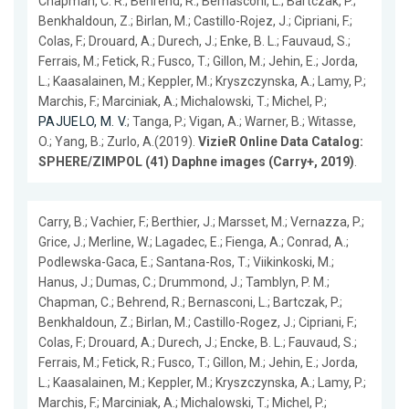
Chapman, C. R.; Behrend, R.; Bernasconi, L.; Bartczak, P.;
Benkhaldoun, Z.; Birlan, M.; Castillo-Rojez, J.; Cipriani, F.;
Colas, F.; Drouard, A.; Durech, J.; Enke, B. L.; Fauvaud, S.;
Ferrais, M.; Fetick, R.; Fusco, T.; Gillon, M.; Jehin, E.; Jorda,
L.; Kaasalainen, M.; Keppler, M.; Kryszczynska, A.; Lamy, P.;
Marchis, F.; Marciniak, A.; Michalowski, T.; Michel, P.;
PAJUELO, M. V.
; Tanga, P.; Vigan, A.; Warner, B.; Witasse,
O.; Yang, B.; Zurlo, A.(2019).
VizieR Online Data Catalog:
SPHERE/ZIMPOL (41) Daphne images (Carry+, 2019)
.
Carry, B.; Vachier, F.; Berthier, J.; Marsset, M.; Vernazza, P.;
Grice, J.; Merline, W.; Lagadec, E.; Fienga, A.; Conrad, A.;
Podlewska-Gaca, E.; Santana-Ros, T.; Viikinkoski, M.;
Hanus, J.; Dumas, C.; Drummond, J.; Tamblyn, P. M.;
Chapman, C.; Behrend, R.; Bernasconi, L.; Bartczak, P.;
Benkhaldoun, Z.; Birlan, M.; Castillo-Rogez, J.; Cipriani, F.;
Colas, F.; Drouard, A.; Durech, J.; Encke, B. L.; Fauvaud, S.;
Ferrais, M.; Fetick, R.; Fusco, T.; Gillon, M.; Jehin, E.; Jorda,
L.; Kaasalainen, M.; Keppler, M.; Kryszczynska, A.; Lamy, P.;
Marchis, F.; Marciniak, A.; Michalowski, T.; Michel, P.;