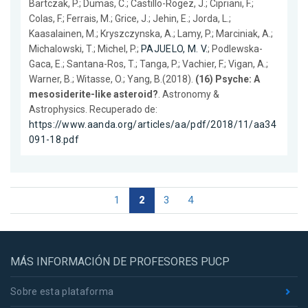
Bartczak, P.; Dumas, C.; Castillo-Rogez, J.; Cipriani, F.;
Colas, F.; Ferrais, M.; Grice, J.; Jehin, E.; Jorda, L.;
Kaasalainen, M.; Kryszczynska, A.; Lamy, P.; Marciniak, A.;
Michalowski, T.; Michel, P.;
PAJUELO, M. V.
; Podlewska-
Gaca, E.; Santana-Ros, T.; Tanga, P.; Vachier, F.; Vigan, A.;
Warner, B.; Witasse, O.; Yang, B.(2018).
(16) Psyche: A
mesosiderite-like asteroid?
. Astronomy &
Astrophysics. Recuperado de:
https://www.aanda.org/articles/aa/pdf/2018/11/aa34
091-18.pdf
1
2
3
4
MÁS INFORMACIÓN DE PROFESORES PUCP
Sobre esta plataforma