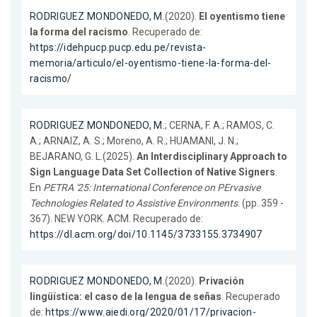
RODRIGUEZ MONDONEDO, M.
(2020).
El oyentismo tiene
la forma del racismo
. Recuperado de:
https://idehpucp.pucp.edu.pe/revista-
memoria/articulo/el-oyentismo-tiene-la-forma-del-
racismo/
RODRIGUEZ MONDONEDO, M.
; CERNA, F. A.; RAMOS, C.
A.; ARNAIZ, A. S.; Moreno, A. R.; HUAMANI, J. N.;
BEJARANO, G. L.(2025).
An Interdisciplinary Approach to
Sign Language Data Set Collection of Native Signers
.
En
PETRA '25: International Conference on PErvasive
Technologies Related to Assistive Environments
. (pp. 359 -
367). NEW YORK. ACM. Recuperado de:
https://dl.acm.org/doi/10.1145/3733155.3734907
RODRIGUEZ MONDONEDO, M.
(2020).
Privación
lingüística: el caso de la lengua de señas
. Recuperado
de:
https://www.aiedi.org/2020/01/17/privacion-