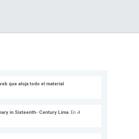
eb que aloja todo el material
inary in Sixteenth- Century Lima
. En
A