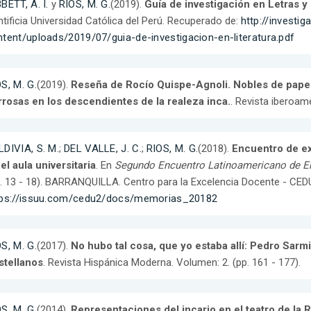
BETT, A. I.
y
RIOS, M. G.
(2019).
Guía de investigación en Letras y
tificia Universidad Católica del Perú. Recuperado de:
http://investi
tent/uploads/2019/07/guia-de-investigacion-en-literatura.pdf
S, M. G.
(2019).
Reseña de Rocío Quispe-Agnoli. Nobles de papel
rrosas en los descendientes de la realeza inca.
. Revista iberoam
DIVIA, S. M.
;
DEL VALLE, J. C.
;
RIOS, M. G.
(2018).
Encuentro de ex
el aula universitaria
. En
Segundo Encuentro Latinoamericano de Ens
. 13 - 18). BARRANQUILLA. Centro para la Excelencia Docente - CED
tps://issuu.com/cedu2/docs/memorias_20182
S, M. G.
(2017).
No hubo tal cosa, que yo estaba allí: Pedro Sar
stellanos
. Revista Hispánica Moderna. Volumen: 2. (pp. 161 - 177).
S, M. G.
(2014).
Representaciones del incario en el teatro de la 