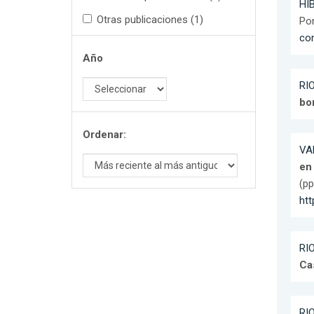
HIB
Otras publicaciones (1)
Pon
con
Año
RIO
bo
Ordenar:
VAL
en 
(pp
ht
RIO
Ca
RIO