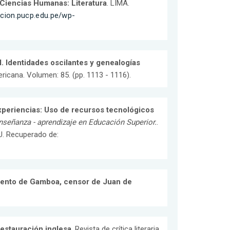
 Ciencias Humanas: Literatura
. LIMA.
gacion.pucp.edu.pe/wp-
. Identidades oscilantes y genealogías
ericana. Volumen: 85. (pp. 1113 - 1116).
periencias: Uso de recursos tecnológicos
eñanza - aprendizaje en Educación Superior.
.
U. Recuperado de:
miento de Gamboa, censor de Juan de
Restauración inglesa
. Revista de crítica literaria