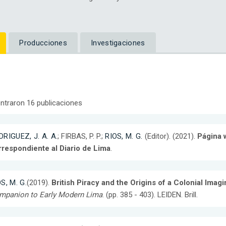
Producciones
Investigaciones
ntraron 16 publicaciones
RIGUEZ, J. A. A.
; FIRBAS, P. P.;
RIOS, M. G.
(Editor). (2021).
Página w
rrespondiente al Diario de Lima
.
S, M. G.
(2019).
British Piracy and the Origins of a Colonial Imag
mpanion to Early Modern Lima
. (pp. 385 - 403). LEIDEN. Brill.