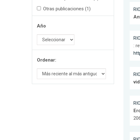
Otras publicaciones (1)
RIO
An
Año
RIO
: r
htt
Ordenar:
RIO
vi
RIO
Erc
206
RIO