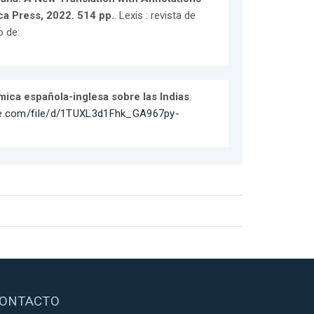
ca Press, 2022. 514 pp.
. Lexis : revista de
o de:
émica española-inglesa sobre las Indias
.
gle.com/file/d/1TUXL3d1Fhk_GA967py-
ONTACTO