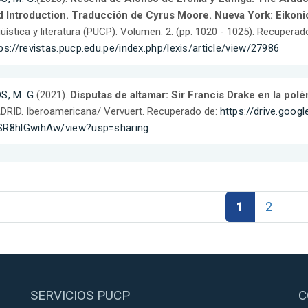
d Introduction. Traducción de Cyrus Moore. Nueva York: Eikoni
güística y literatura (PUCP). Volumen: 2. (pp. 1020 - 1025). Recuperad
ps://revistas.pucp.edu.pe/index.php/lexis/article/view/27986
S, M. G.
(2021).
Disputas de altamar: Sir Francis Drake en la pol
RID. Iberoamericana/ Vervuert. Recuperado de:
https://drive.goo
SR8hlGwihAw/view?usp=sharing
1
2
SERVICIOS PUCP
C