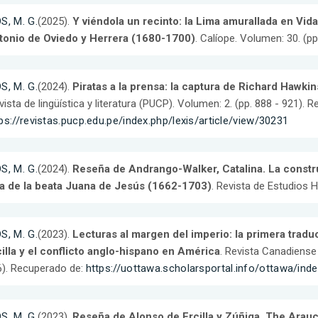
S, M. G.
(2025).
Y viéndola un recinto: la Lima amurallada en Vid
tonio de Oviedo y Herrera (1680-1700)
. Calíope. Volumen: 30. (pp
S, M. G.
(2024).
Piratas a la prensa: la captura de Richard Hawkin
evista de lingüística y literatura (PUCP). Volumen: 2. (pp. 888 - 921). 
ps://revistas.pucp.edu.pe/index.php/lexis/article/view/30231
S, M. G.
(2024).
Reseña de Andrango-Walker, Catalina. La constru
da de la beata Juana de Jesús (1662-1703)
. Revista de Estudios H
S, M. G.
(2023).
Lecturas al margen del imperio: la primera trad
illa y el conflicto anglo-hispano en América
. Revista Canadiense
). Recuperado de:
https://uottawa.scholarsportal.info/ottawa/ind
S, M. G.
(2023).
Reseña de Alonso de Ercilla y Zúñiga. The Arauc