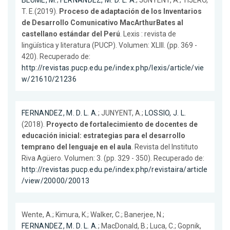
BLUME, M.
;
FERNANDEZ, M. D. L. A.
; JUNYENT, A.; TIJERO,
T. E.(2019).
Proceso de adaptación de los Inventarios
de Desarrollo Comunicativo MacArthurBates al
castellano estándar del Perú
. Lexis : revista de
lingüística y literatura (PUCP). Volumen: XLIII. (pp. 369 -
420). Recuperado de:
http://revistas.pucp.edu.pe/index.php/lexis/article/vie
w/21610/21236
FERNANDEZ, M. D. L. A.
; JUNYENT, A.;
LOSSIO, J. L.
(2018).
Proyecto de fortalecimiento de docentes de
educación inicial: estrategias para el desarrollo
temprano del lenguaje en el aula
. Revista del Instituto
Riva Agüero. Volumen: 3. (pp. 329 - 350). Recuperado de:
http://revistas.pucp.edu.pe/index.php/revistaira/article
/view/20000/20013
Wente, A.; Kimura, K.; Walker, C.; Banerjee, N.;
FERNANDEZ, M. D. L. A.
; MacDonald, B.; Luca, C.; Gopnik,