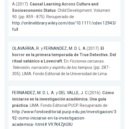
A.(2017).
Causal Learning Across Culture and
Socioeconomic Status
. Child Development. Volumen:
90. (pp. 859 - 875). Recuperado de:
http://onlinelibrary.wiley.com/doi/10.1111/cdev.12943/
full
OLAVARRIA, R.
y
FERNANDEZ, M. D. L. A.
(2017).
El
horror en la primera temporada de True Detective. Del
ritual satánico a Lovecraft
. En
Ficciones cercanas.
Televisión, narración y espíritu de los tiempos
. (pp. 287 -
305). LIMA. Fondo Editorial de la Universidad de Lima.
FERNANDEZ, M. D. L. A.
y
DEL VALLE, J. C.
(2016).
Cómo
iniciarse en la investigación académica. Una guía
práctica
. LIMA. Fondo Editorial PUCP. Recuperado de:
http://www.fondoeditorial.pucp.edu.pe/investigacion/3
92-como-iniciarse-en-la-investigacion-
academica-.html#.V97K4ZjhDIU