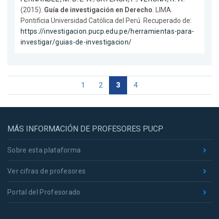
(2015).
Guía de investigación en Derecho
. LIMA.
Pontificia Universidad Católica del Perú. Recuperado de:
https://investigacion.pucp.edu.pe/herramientas-para-
investigar/guias-de-investigacion/
1
2
3
4
MÁS INFORMACIÓN DE PROFESORES PUCP
Sobre esta plataforma
Ver cifras de profesores
Portal del Profesorado