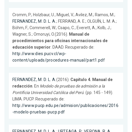
Cromm, P.; Holzbaur, U.; Miguel, V.; Avilez, M.; Ramos, M.;
FERNANDEZ, M. D. L. A.
; FERRAND, A. E.; OLGUÍN, L. M. A.;
Böhm, F.; Commerell, W.; Csapo, C.; Everett, A.; Kolb, J.;
Wagner, S.; Omoruyi, O.(2016).
Manual de
procedimientos para oficinas internacionales de
educación superior
. DAAD. Recuperado de:
http://www.dies.pucv.cl/wp-
content/uploads/procedures-manual/part1.pdf
FERNANDEZ, M. D. L. A.
(2016).
Capítulo 4. Manual de
redacción
. En
Modelo de pruebas de admisión a la
Pontificia Universidad Católica del Perú
. (pp. 145 - 149).
LIMA. PUCP. Recuperado de:
http://www.pucp.edu.pe/admision/publicaciones/2016
-modelo-pruebas-pucp.pdf
FERNANDEZ, M. D. L. A.
;
URTEAGA, P.
;
VERONA, R. A.