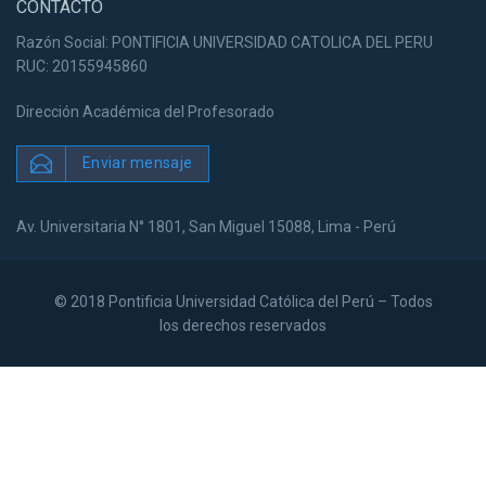
CONTACTO
Razón Social: PONTIFICIA UNIVERSIDAD CATOLICA DEL PERU
RUC: 20155945860
Dirección Académica del Profesorado
Enviar mensaje
Av. Universitaria N° 1801, San Miguel 15088, Lima - Perú
© 2018 Pontificia Universidad Católica del Perú – Todos
los derechos reservados