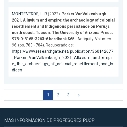
MONTEVERDE, L. R.
(2022).
Parker VanValkenburgh.
2021. Alluvium and empire: the archaeology of colonial
resettlement and Indigenous persistence on Peru¿s
north coast. Tucson: The University of Arizona Press;
978-0-8165-3263-6 hardback $65.
. Antiquity. Volumen:
96. (pp. 783 - 784). Recuperado de:
https://www.researchgate.net/publication/360142677
_Parker_VanValkenburgh_2021_Alluvium_and_empir
e_the_archaeology_of_colonial_resettlement_and_In
digen
1
2
3
MÁS INFORMACIÓN DE PROFESORES PUCP