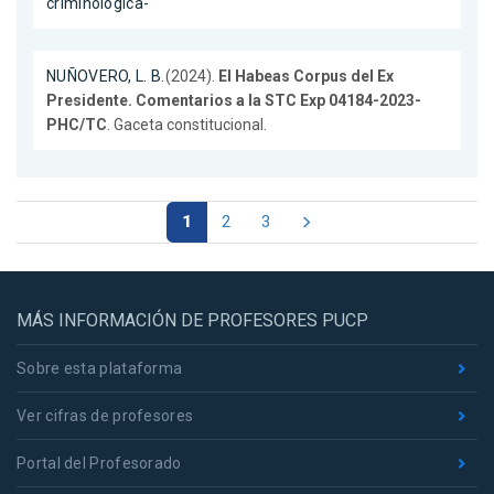
criminologica-
NUÑOVERO, L. B.
(2024).
El Habeas Corpus del Ex
Presidente. Comentarios a la STC Exp 04184-2023-
PHC/TC
. Gaceta constitucional.
1
2
3
MÁS INFORMACIÓN DE PROFESORES PUCP
Sobre esta plataforma
Ver cifras de profesores
Portal del Profesorado