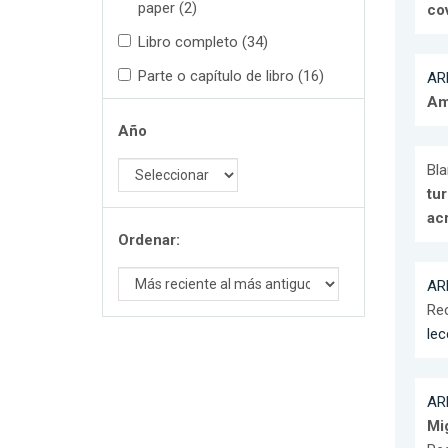
paper (2)
co
Libro completo (34)
Parte o capítulo de libro (16)
ARR
Am
Año
Bla
tu
ac
Ordenar:
ARR
Re
lec
ARR
Mi