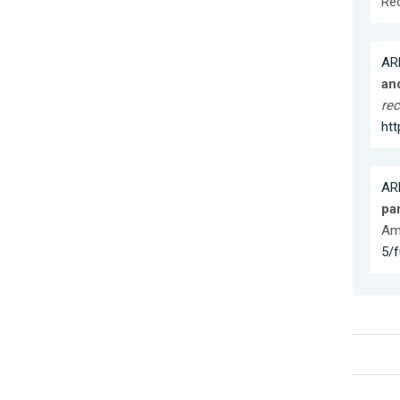
Re
ARR
an
rec
ht
ARR
pa
Ame
5/f