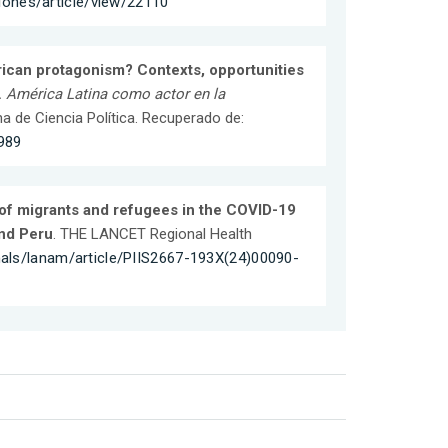
ciones/article/view/22110
erican protagonism? Contexts, opportunities
. América Latina como actor en la
na de Ciencia Política. Recuperado de:
989
of migrants and refugees in the COVID-19
nd Peru
. THE LANCET Regional Health
nals/lanam/article/PIIS2667-193X(24)00090-