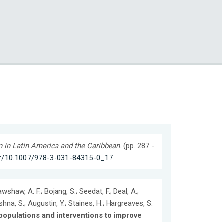
 in Latin America and the Caribbean
. (pp. 287 -
ter/10.1007/978-3-031-84315-0_17
wshaw, A. F.; Bojang, S.; Seedat, F.; Deal, A.;
ishna, S.; Augustin, Y.; Staines, H.; Hargreaves, S.
populations and interventions to improve