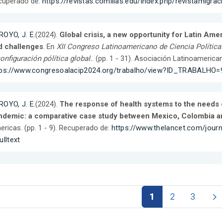
cuperado de:
https://revistas.comillas.edu/index.php/revistamigra
OYO, J. E.
(2024).
Global crisis, a new opportunity for Latin Am
d challenges
. En
XII Congreso Latinoamericano de Ciencia Política
onfiguración pólítica global.
. (pp. 1 - 31). Asociación Latinoamerica
tps://www.congresoalacip2024.org/trabalho/view?ID_TRABALHO=
OYO, J. E.
(2024).
The response of health systems to the needs 
ndemic: a comparative case study between Mexico, Colombia a
ricas. (pp. 1 - 9). Recuperado de:
https://www.thelancet.com/jour
ulltext
1
2
3