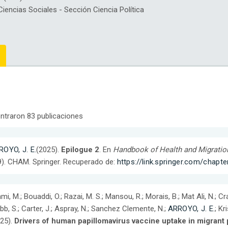
ncias Sociales - Sección Ciencia Política
ntraron 83 publicaciones
OYO, J. E.
(2025).
Epilogue 2
. En
Handbook of Health and Migration
). CHAM. Springer. Recuperado de:
https://link.springer.com/chap
mi, M.; Bouaddi, O.; Razai, M. S.; Mansou, R.; Morais, B.; Mat Ali, N.; Cra
b, S.; Carter, J.; Aspray, N.; Sanchez Clemente, N.;
ARROYO, J. E.
; Kr
25).
Drivers of human papillomavirus vaccine uptake in migrant 