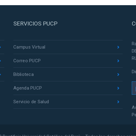
SERVICIOS PUCP
C
R
Campus Virtual
D
R
Correo PUCP
D
Biblioteca
Agenda PUCP
Servicio de Salud
Av
P