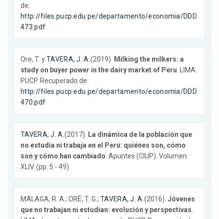
de:
http://files.pucp.edu.pe/departamento/economia/DDD
473.pdf
Ore, T. y
TAVERA, J. A.
(2019).
Milking the milkers: a
study on buyer power in the dairy market of Peru
. LIMA.
PUCP. Recuperado de:
http://files.pucp.edu.pe/departamento/economia/DDD
470.pdf
TAVERA, J. A.
(2017).
La dinámica de la población que
no estudia ni trabaja en el Perú: quiénes son, cómo
son y cómo han cambiado
. Apuntes (CIUP). Volumen:
XLIV. (pp. 5 - 49).
MALAGA, R. A.; ORÉ, T. G.;
TAVERA, J. A.
(2016).
Jóvenes
que no trabajan ni estudian: evolución y perspectivas
.