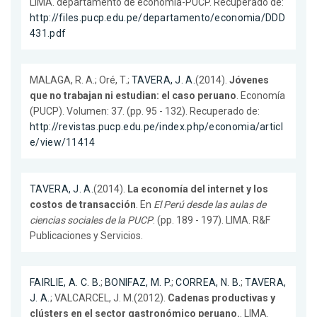
LIMA. departamento de economía-PUCP. Recuperado de:
http://files.pucp.edu.pe/departamento/economia/DDD
431.pdf
MALAGA, R. A.; Oré, T.;
TAVERA, J. A.
(2014).
Jóvenes
que no trabajan ni estudian: el caso peruano
. Economía
(PUCP). Volumen: 37. (pp. 95 - 132). Recuperado de:
http://revistas.pucp.edu.pe/index.php/economia/articl
e/view/11414
TAVERA, J. A.
(2014).
La economía del internet y los
costos de transacción
. En
El Perú desde las aulas de
ciencias sociales de la PUCP
. (pp. 189 - 197). LIMA. R&F
Publicaciones y Servicios.
FAIRLIE, A. C. B.
;
BONIFAZ, M. P.
;
CORREA, N. B.
;
TAVERA,
J. A.
; VALCARCEL, J. M.(2012).
Cadenas productivas y
clústers en el sector gastronómico peruano.
. LIMA.