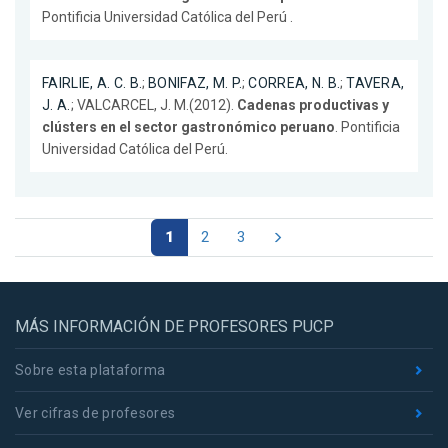
Pontificia Universidad Católica del Perú .
FAIRLIE, A. C. B.
;
BONIFAZ, M. P.
;
CORREA, N. B.
;
TAVERA,
J. A.
; VALCARCEL, J. M.(2012).
Cadenas productivas y
clústers en el sector gastronómico peruano
. Pontificia
Universidad Católica del Perú.
1
2
3
MÁS INFORMACIÓN DE PROFESORES PUCP
Sobre esta plataforma
Ver cifras de profesores