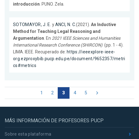
introducción
. PUNO. Zela.
SOTOMAYOR, J. E.
y
ANCI, N. C.
(2021).
An Inductive
Method for Teaching Legal Reasoning and
Argumentation
. En
2021 IEEE Sciences and Humanities
International Research Conference (SHIRCON)
. (pp. 1 - 4).
LIMA. IEEE. Recuperado de:
https://ieeexplore-ieee-
org.ezproxybib.pucp.edu.pe/document/9652357/metri
cs#metrics
1
2
3
4
5
MÁS INFORMACIÓN DE PROFESORES PUCP
Sobre esta plataforma