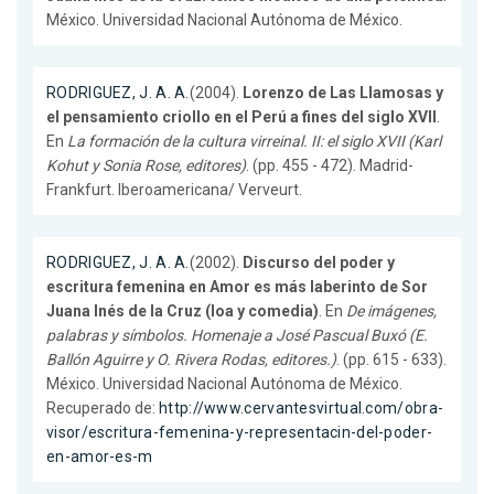
México. Universidad Nacional Autónoma de México.
RODRIGUEZ, J. A. A.
(2004).
Lorenzo de Las Llamosas y
el pensamiento criollo en el Perú a fines del siglo XVII
.
En
La formación de la cultura virreinal. II: el siglo XVII (Karl
Kohut y Sonia Rose, editores)
. (pp. 455 - 472). Madrid-
Frankfurt. Iberoamericana/ Verveurt.
RODRIGUEZ, J. A. A.
(2002).
Discurso del poder y
escritura femenina en Amor es más laberinto de Sor
Juana Inés de la Cruz (loa y comedia)
. En
De imágenes,
palabras y símbolos. Homenaje a José Pascual Buxó (E.
Ballón Aguirre y O. Rivera Rodas, editores.)
. (pp. 615 - 633).
México. Universidad Nacional Autónoma de México.
Recuperado de:
http://www.cervantesvirtual.com/obra-
visor/escritura-femenina-y-representacin-del-poder-
en-amor-es-m