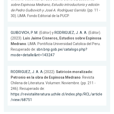
sobre Espinosa Medrano, Estudio introductorio y edición
de Pedro Guíbovich y José A. Rodríguez Garrido
. (pp. 11 -
30). LIMA. Fondo Editorial de la PUCP.
GUIBOVICH, P. M.
(Editor) y
RODRIGUEZ, J. A. A.
(Editor).
(2023).
Luis Jaime Cisneros, Estudios sobre Espinosa
Medrano
. LIMA. Pontificia Universidad Catolica del Peru.
Recuperado de:
sbn.bnp.gob.pe/catalogo.php?
mode=detalle&nt=143247
RODRIGUEZ, J. A. A.
(2022).
Satiricón moralizado:
Petronio en la obra de Espinosa Medrano
. Revista
Chilena de Literatura. Volumen: Noviembre. (pp. 211 -
246). Recuperado de:
https://revistaliteratura.uchile.cl/index.php/RCL/article
/view/68751