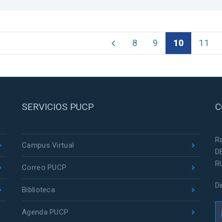
8
9
10
11
SERVICIOS PUCP
C
R
Campus Virtual
D
R
Correo PUCP
D
Biblioteca
Agenda PUCP