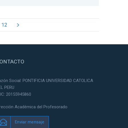
12
ONTACTO
azón Social: PONTIFICIA UNIVERSIDAD CATOLICA
EL PERU
UC: 20155945860
irección Académica del Profesorado
Enviar mensaje