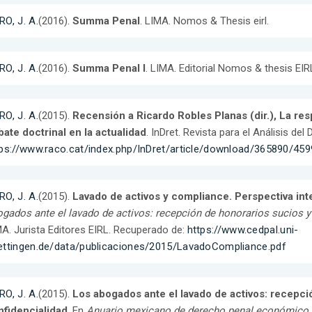
O, J. A.
(2016).
Summa Penal
. LIMA. Nomos & Thesis eirl.
O, J. A.
(2016).
Summa Penal I
. LIMA. Editorial Nomos & thesis EIR
O, J. A.
(2015).
Recensión a Ricardo Robles Planas (dir.), La res
ate doctrinal en la actualidad
. InDret. Revista para el Análisis del
tps://www.raco.cat/index.php/InDret/article/download/365890/45
O, J. A.
(2015).
Lavado de activos y compliance. Perspectiva in
gados ante el lavado de activos: recepción de honorarios sucios y
A. Jurista Editores EIRL. Recuperado de:
https://www.cedpal.uni-
ettingen.de/data/publicaciones/2015/LavadoCompliance.pdf
O, J. A.
(2015).
Los abogados ante el lavado de activos: recepci
nfidencialidad
. En
Anuario mexicano de derecho penal económico