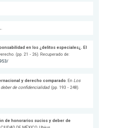
L.
ponsabilidad en los ¿delitos especiales¿. El
 Derecho. (pp. 21 - 26). Recuperado de:
9953/
ternacional y derecho comparado
. En
Los
 deber de confidencialidad
. (pp. 193 - 248).
ón de honorarios sucios y deber de
. CIUDAD DE MÉXICO. Ubijus.