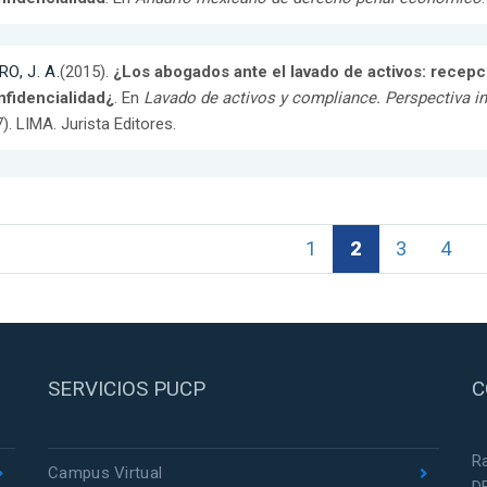
O, J. A.
(2015).
¿Los abogados ante el lavado de activos: recepc
nfidencialidad¿
. En
Lavado de activos y compliance. Perspectiva i
). LIMA. Jurista Editores.
1
2
3
4
SERVICIOS PUCP
C
R
Campus Virtual
D