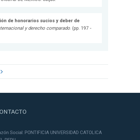
ión de honorarios sucios y deber de
nternacional y derecho comparado
. (pp. 197 -
ONTACTO
azón Social: PONTIFICIA UNIVERSIDAD CATOLICA
EL PERU