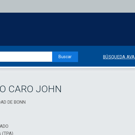
Buscar
BÚSQUEDA AV
IO CARO JOHN
IDAD DE BONN
IADO
s (TPA)