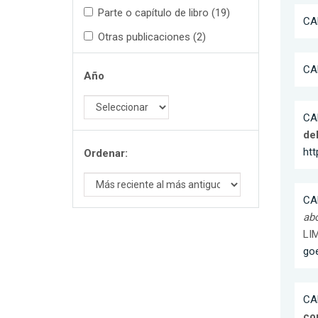
Parte o capítulo de libro (19)
CAR
Otras publicaciones (2)
CAR
Año
CAR
deb
ht
Ordenar:
CAR
abo
LIM
go
CAR
co