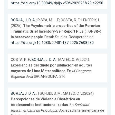
https://doi.org/10.30849/ripijp.v59%282025%29.e2250
BORJA, J. D. A.
; RISPA, M. L. F.; COSTA, R. F.; LENFERIK, L.
(2025).
The Psychometric properties of the Peruvian
Traumatic Grief Inventory-Self Report Plus (TGI-SR+)
in bereaved people
. Death Studies. Recuperado de:
https://doi.org/10.1080/07481187.2025.2608230
COSTA, R. F.;
BORJA, J. D. A.
; MATEO, C. V.(2024).
Experiencias del duelo por jubilación en adultos
mayores de Lima Metropolitana
. En
IX Congreso
Regional de la SIP
. AREQUIPA. SIP.
BORJA, J. D. A.
; TSCHUDI, S. M.; MATEO, C. V.(2024).
Percepciones de Violencia Obstétrica en
Adolescentes Institucionalizadas
. En
Sociedad
Interamericana de Psicología
. Sociedad Interamericana de