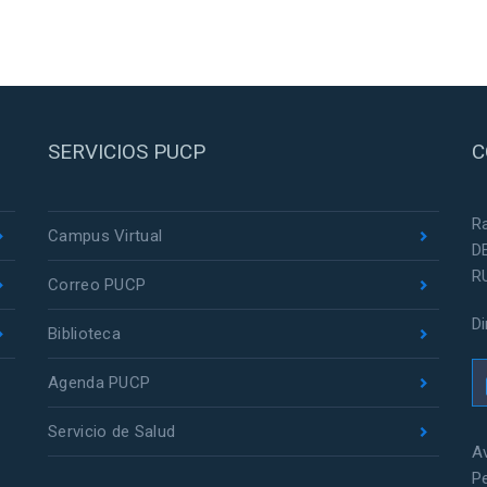
SERVICIOS PUCP
C
R
Campus Virtual
D
R
Correo PUCP
D
Biblioteca
Agenda PUCP
Servicio de Salud
Av
P