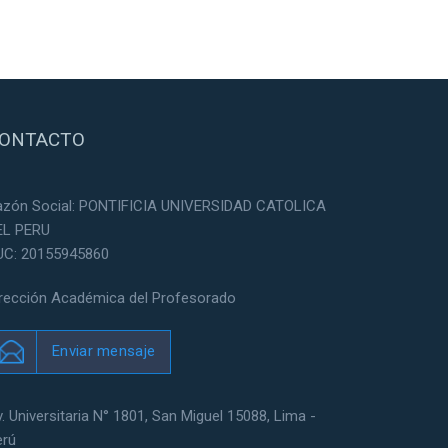
ONTACTO
azón Social: PONTIFICIA UNIVERSIDAD CATOLICA
EL PERU
UC: 20155945860
irección Académica del Profesorado
Enviar mensaje
. Universitaria N° 1801, San Miguel 15088, Lima -
erú