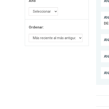
Año
AN
AN
DE
Ordenar:
AN
AN
AN