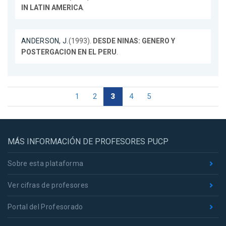
IN LATIN AMERICA
.
ANDERSON, J.
(1993).
DESDE NINAS: GENERO Y
POSTERGACION EN EL PERU
.
1
2
3
4
5
MÁS INFORMACIÓN DE PROFESORES PUCP
Sobre esta plataforma
Ver cifras de profesores
Portal del Profesorado