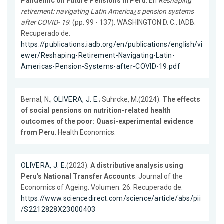
Pandemic on Future Pensions in Peru
. En
Reshaping
retirement: navigating Latin America¿s pension systems
after COVID- 19
. (pp. 99 - 137). WASHINGTON D. C.. IADB.
Recuperado de:
https://publications.iadb.org/en/publications/english/vi
ewer/Reshaping-Retirement-Navigating-Latin-
Americas-Pension-Systems-after-COVID-19.pdf
Bernal, N.;
OLIVERA, J. E.
; Suhrcke, M.(2024).
The effects
of social pensions on nutrition-related health
outcomes of the poor: Quasi-experimental evidence
from Peru
. Health Economics.
OLIVERA, J. E.
(2023).
A distributive analysis using
Peru's National Transfer Accounts
. Journal of the
Economics of Ageing. Volumen: 26. Recuperado de:
https://www.sciencedirect.com/science/article/abs/pii
/S2212828X23000403