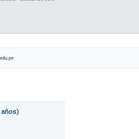
.edu.pe
 años)