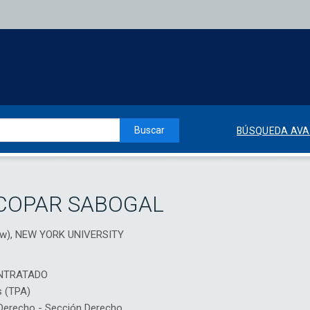
Buscar
BÚSQUEDA AV
COPAR SABOGAL
Law), NEW YORK UNIVERSITY
NTRATADO
s (TPA)
erecho - Sección Derecho