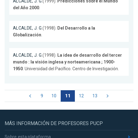
ALCALDE, J. G.
(1999).
Predicciones sobre el Mundo
del Año 2000
.
ALCALDE, J. G.
(1998).
Del Desarrollo a la
Globalización
.
ALCALDE, J. G.
(1998).
La idea de desarrollo del tercer
mundo : la visión inglesa y norteamericana ; 1900-
1950
. Universidad del Pacífico. Centro de Investigación.
9
10
11
12
13
MÁS INFORMACIÓN DE PROFESORES PUCP
Sobre esta plataforma