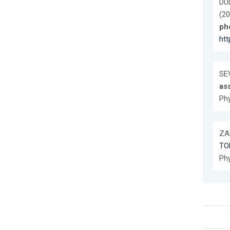
DUL
(20
ph
htt
SEV
as
Phy
ZAM
TO
Phy