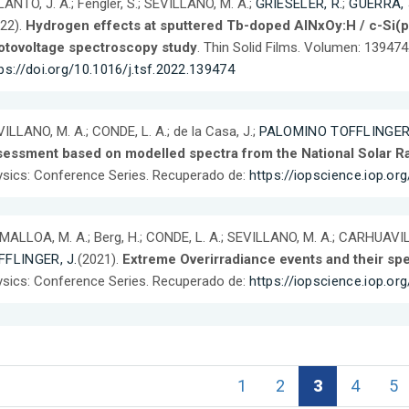
ANTO, J. A.; Fengler, S.; SEVILLANO, M. A.;
GRIESELER, R.
;
GUERRA, J
22).
Hydrogen effects at sputtered Tb-doped AlNxOy:H / c-Si(p)
otovoltage spectroscopy study
. Thin Solid Films. Volumen: 13947
ps://doi.org/10.1016/j.tsf.2022.139474
ILLANO, M. A.; CONDE, L. A.; de la Casa, J.;
PALOMINO TOFFLINGER,
sessment based on modelled spectra from the National Solar Ra
sics: Conference Series. Recuperado de:
https://iopscience.iop.o
ALLOA, M. A.; Berg, H.; CONDE, L. A.; SEVILLANO, M. A.; CARHUAVIL
FFLINGER, J.
(2021).
Extreme Overirradiance events and their spec
sics: Conference Series. Recuperado de:
https://iopscience.iop.o
1
2
3
4
5