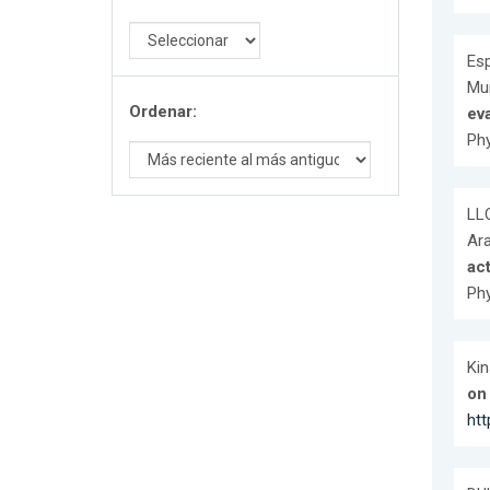
Esp
Muñ
Ordenar:
ev
Phy
LLO
Ara
act
Phy
Kin
on 
ht