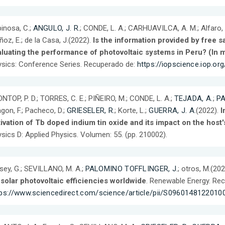
inosa, C.;
ANGULO, J. R.
; CONDE, L. A.; CARHUAVILCA, A. M.; Alfaro, 
oz, E.; de la Casa, J.(2022).
Is the information provided by free sa
aluating the performance of photovoltaic systems in Peru? (In
sics: Conference Series. Recuperado de:
https://iopscience.iop.o
NTOP, P. D.; TORRES, C. E.; PIÑEIRO, M.; CONDE, L. A.;
TEJADA, A.
;
PA
gon, F.; Pacheco, D.;
GRIESELER, R.
; Korte, L.;
GUERRA, J. A.
(2022).
I
ivation of Tb doped indium tin oxide and its impact on the host'
sics D: Applied Physics. Volumen: 55. (pp. 210002).
sey, G.; SEVILLANO, M. A.;
PALOMINO TOFFLINGER, J.
; otros, M.(20
solar photovoltaic efficiencies worldwide
. Renewable Energy. Re
tps://www.sciencedirect.com/science/article/pii/S096014812201