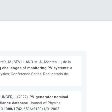
cía, M.; SEVILLANO, M. A.; Montes, J.; de la
g challenges of monitoring PV systems: a
hysics: Conference Series. Recuperado de:
6
INGER, J.
(2022).
PV generator nominal
adiance database
. Journal of Physics:
le/10.1088/1742-6596/2180/1/012005