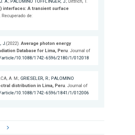
. A.
;
PALOMINO TOFFLINGER, J.
; Dittrich, T.
 interfaces: A transient surface
4. Recuperado de:
 J.
(2022).
Average photon energy
diation Database for Lima, Peru
. Journal of
rg/article/10.1088/1742-6596/2180/1/012018
CA, A. M.;
GRIESELER, R.
;
PALOMINO
tral distribution in Lima, Peru
. Journal of
rg/article/10.1088/1742-6596/1841/1/012006