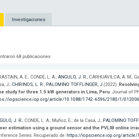
Investigaciones
ntraron 68 publicaciones
ASTAIN, A. E.; CONDE, L. A.;
ANGULO, J. R.
; CARHUAVILCA, A. M.; Gar
a, J.;
CHIRINOS, L. R.
;
PALOMINO TOFFLINGER, J.
(2022).
Resolvin
se study for three 1.5 kW generators in Lima, Peru
. Journal of P
ps://iopscience.iop.org/article/10.1088/1742-6596/2180/1/01200
GULO, J. R.
; CONDE, L. A.; Muñoz, E.; de la Casa, J.;
PALOMINO TOFFL
wer estimation using a ground sensor and the PVLIB online irr
ference Series. Recuperado de:
https://iopscience.iop.org/artic