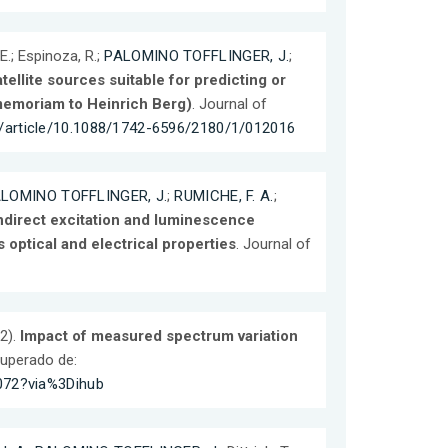
E.; Espinoza, R.;
PALOMINO TOFFLINGER, J.
;
tellite sources suitable for predicting or
 memoriam to Heinrich Berg)
. Journal of
rg/article/10.1088/1742-6596/2180/1/012016
LOMINO TOFFLINGER, J.
;
RUMICHE, F. A.
;
ndirect excitation and luminescence
s optical and electrical properties
. Journal of
22).
Impact of measured spectrum variation
cuperado de:
0072?via%3Dihub