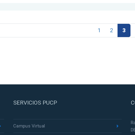
1
2
3
SERVICIOS PUCP
C
R
Campus Virtual
D