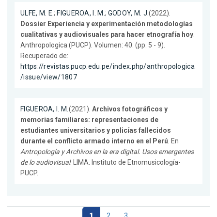
ULFE, M. E.
;
FIGUEROA, I. M.
;
GODOY, M. J.
(2022).
Dossier Experiencia y experimentación metodologías
cualitativas y audiovisuales para hacer etnografía hoy
.
Anthropologica (PUCP). Volumen: 40. (pp. 5 - 9).
Recuperado de:
https://revistas.pucp.edu.pe/index.php/anthropologica
/issue/view/1807
FIGUEROA, I. M.
(2021).
Archivos fotográficos y
memorias familiares: representaciones de
estudiantes universitarios y policías fallecidos
durante el conflicto armado interno en el Perú
. En
Antropología y Archivos en la era digital. Usos emergentes
de lo audiovisual
. LIMA. Instituto de Etnomusicología-
PUCP.
1
2
3