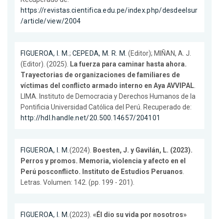
https://revistas.cientifica.edu.pe/index.php/desdeelsur
/article/view/2004
FIGUEROA, I. M.
;
CEPEDA, M. R. M.
(Editor); MIÑAN, A. J.
(Editor). (2025).
La fuerza para caminar hasta ahora.
Trayectorias de organizaciones de familiares de
víctimas del conflicto armado interno en Aya AVVIPAL
.
LIMA. Instituto de Democracia y Derechos Humanos de la
Pontificia Universidad Católica del Perú. Recuperado de:
http://hdl.handle.net/20.500.14657/204101
FIGUEROA, I. M.
(2024).
Boesten, J. y Gavilán, L. (2023).
Perros y promos. Memoria, violencia y afecto en el
Perú posconflicto. Instituto de Estudios Peruanos
.
Letras. Volumen: 142. (pp. 199 - 201).
FIGUEROA, I. M.
(2023).
«Él dio su vida por nosotros»