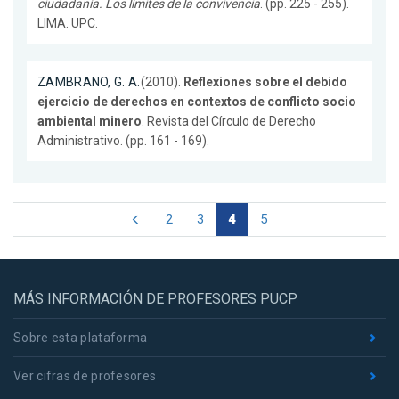
ciudadanía. Los límites de la convivencia
. (pp. 225 - 255).
LIMA. UPC.
ZAMBRANO, G. A.
(2010).
Reflexiones sobre el debido
ejercicio de derechos en contextos de conflicto socio
ambiental minero
. Revista del Círculo de Derecho
Administrativo. (pp. 161 - 169).
2
3
4
5
MÁS INFORMACIÓN DE PROFESORES PUCP
Sobre esta plataforma
Ver cifras de profesores