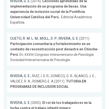
RIVERA, G. E.
(2014).
Lecciones aprendidas de la
implementación de un programa de becas. Una
experiencia de inclusión social de la Pontificia
Universidad Católica del Perú.
. Editorial Académica
Española.
CUETO, R. M. L. M.
;
MOLL, S. P.
;
RIVERA, G. E.
(2011).
Participación comunitaria y fortalecimiento en un
contexto de reconstrucción post desastre en Chincha-
Perú
. En
XXXIII Congreso Interamericano de Psicología
.
Sociedad Interamericana de Psicología.
RIVERA, G. E.
; RUIZ, I. D. R.; DOMECQ, G. R.; BLANCO, J. E.;
VALDEZ, R. A.; ROMERO, E. A.(2011).
TUTORIA EN
PROGRAMAS DE INCLUSION SOCIAL
.
RIVERA, G. E.
(2005).
El rol de los trabajadores en la
lucha contra el trabajo infantil minero
.