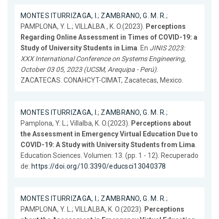
MONTES ITURRIZAGA, I.
;
ZAMBRANO, G. M. R.
;
PAMPLONA, Y. L.; VILLALBA , K. O.(2023).
Perceptions
Regarding Online Assessment in Times of COVID-19: a
Study of University Students in Lima
. En
JINIS 2023:
XXX International Conference on Systems Engineering,
October 03 05, 2023 (UCSM, Arequipa - Perú)
.
ZACATECAS. CONAHCYT-CIMAT, Zacatecas, Mexico.
MONTES ITURRIZAGA, I.
;
ZAMBRANO, G. M. R.
;
Pamplona, Y. L.; Villalba, K. O.(2023).
Perceptions about
the Assessment in Emergency Virtual Education Due to
COVID-19: A Study with University Students from Lima
.
Education Sciences. Volumen: 13. (pp. 1 - 12). Recuperado
de:
https://doi.org/10.3390/educsci13040378
MONTES ITURRIZAGA, I.
;
ZAMBRANO, G. M. R.
;
PAMPLONA, Y. L.; VILLALBA, K. O.(2023).
Perceptions