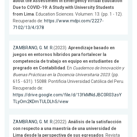
about the Assessment in Emergency Virtual Education
Due to COVID-19: A Study with University Students
from Lima
. Education Sciences. Volumen: 13. (pp. 1 - 12).
Recuperado de:
https://www.mdpi.com/2227-
7102/13/4/378
ZAMBRANO, G. M. R.
(2023).
Aprendizaje basado en
juegos en entornos híbridos para fortalecer la
competencia de trabajo en equipo en estudiantes de
pregrado en Contabilidad
. En
Cuadernos de Innovación y
Buenas Prácticas en la Docencia Universitaria 2023
. (pp.
615 - 631). 15088. Pontificia Universidad Católica del Peru.
Recuperado de:
https://drive.google.com/file/d/13fkMNdJBC0R03zoY
TLyOm2KDmTULDLhS/view
ZAMBRANO, G. M. R.
(2022).
Análisis de la satisfacción
con respecto a una maestría de una universidad de
Lima desde la perspectiva de sus egresados
. Revista