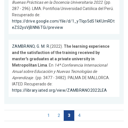
Buenas Prácticas en la Docencia Universitaria 2022
. (pp.
287 - 296). LIMA. Pontificia Universidad Católica del Perú.
Recuperado de:
https://drive.google.com/file/d/1_yTlqo5dS1kKUmRDt
eZS2ysVjBNN6TGi/preview
ZAMBRANO, G. M. R.
(2022).
The learning experience
and the satisfaction of the training received by
master's graduates at a private university in
Metropolitan Lima
. En
14ª Conferencia Internacional
Anual sobre Educación y Nuevas Tecnologías de
Aprendizaje
. (pp. 3477 - 3482). PALMA DE MALLORCA.
IATED. Recuperado de:
https://library.iated.org/view/ZAMBRANO2022LEA
1
2
3
4