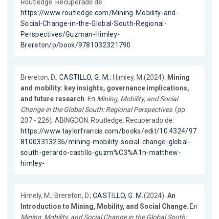
Routledge. Recuperado de:
https://www.routledge.com/Mining-Mobility-and-
Social-Change-in-the-Global-South-Regional-
Perspectives/Guzman-Himley-
Brereton/p/book/9781032321790
Brereton, D.;
CASTILLO, G. M.
; Himley, M.(2024).
Mining
and mobility: key insights, governance implications,
and future research
. En
Mining, Mobility, and Social
Change in the Global South: Regional Perspectives
. (pp.
207 - 226). ABINGDON. Routledge. Recuperado de:
https://www.taylorfrancis.com/books/edit/10.4324/97
81003313236/mining-mobility-social-change-global-
south-gerardo-castillo-guzm%C3%A1n-matthew-
himley-
Himely, M.; Brereton, D.;
CASTILLO, G. M.
(2024).
An
Introduction to Mining, Mobility, and Social Change
. En
Mining, Mobility, and Social Change in the Global South: