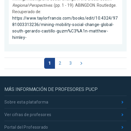
Regional Perspectives
. (pp. 1 - 19). ABINGDON. Routledge.
Recuperado de:
https://www.taylorfrancis.com/books/edit/10.4324/97
81003313236/mining-mobility-social-change-global-
south-gerardo-castillo-guzm%C3%A1n-matthew-
himley-
1
2
3
MÁS INFORMACIÓN DE PROFESORES PUCP
Sobre esta plataforma
Ver cifras de profesores
Portal del Profesorado