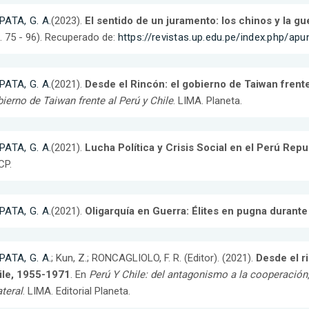
PATA, G. A.
(2023).
El sentido de un juramento: los chinos y la gu
. 75 - 96). Recuperado de:
https://revistas.up.edu.pe/index.php/ap
PATA, G. A.
(2021).
Desde el Rincón: el gobierno de Taiwan frente
ierno de Taiwan frente al Perú y Chile
. LIMA. Planeta.
PATA, G. A.
(2021).
Lucha Política y Crisis Social en el Perú Re
CP.
PATA, G. A.
(2021).
Oligarquía en Guerra: Élites en pugna durante 
PATA, G. A.
; Kun, Z.; RONCAGLIOLO, F. R. (Editor). (2021).
Desde el r
ile, 1955-1971
. En
Perú Y Chile: del antagonismo a la cooperación,
ateral
. LIMA. Editorial Planeta.