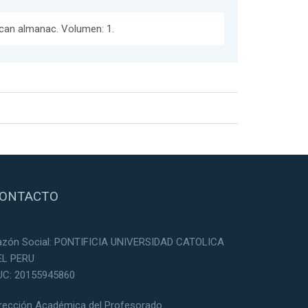
ican almanac. Volumen: 1.
ONTACTO
azón Social: PONTIFICIA UNIVERSIDAD CATOLICA
EL PERU
UC: 20155945860
irección Académica del Profesorado