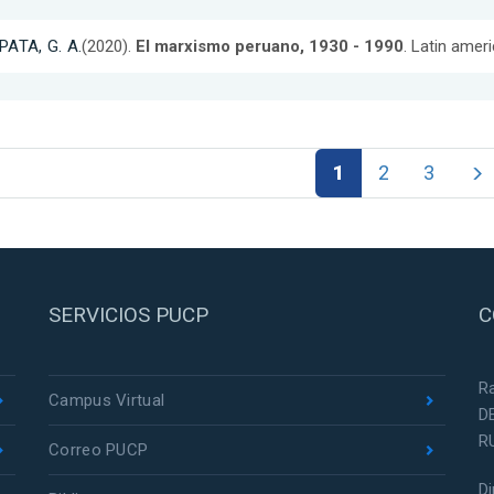
PATA, G. A.
(2020).
El marxismo peruano, 1930 - 1990
. Latin amer
1
2
3
SERVICIOS PUCP
C
R
Campus Virtual
D
R
Correo PUCP
D