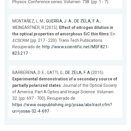
Physics: Conference series. Volumen: 738. (pp. 1 - 7).
MONTAÑEZ, L. M.;
GUERRA, J. A.
;
DE ZELA, F. A.
;
WEINGÄRTNER, R.(2015).
Effect of nitrogen dilution in
the optical properties of amorphous SiC thin films
. En
ECSCRM
. (pp. 217 - 220). Trans Tech Publications.
Recuperado de:
http://www.scientific.net/MSF.821-
823.217
BARBERENA, D. E.; GATTI, G.;
DE ZELA, F. A.
(2015).
Experimental demonstration of a secondary source of
partially polarized states
. Journal of the Optical Society
of America. Part A Optics and Image Science. Volumen:
32. (pp. 697 - 700). Recuperado de:
https://www.osapublishing.org/josaa/abstract.cfm?
uri=josaa-32-4-697