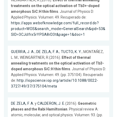
WEINGÄRTNER, R.(2016).
Effect of thermal annealing
treatments on the optical activation of Tb3+-doped
amorphous SiC:H thin films
. Journal of Physics D:
Applied Physics. Volumen: 49. Recuperado de:
https://apps.webofknowledge.com/full_record.do?
product=WOS&search_mode=GeneralSearch&qid=53&
SID=3CJcIfrx5rYPSA8rD3t&page=1&doc=1
GUERRA, J. A.
;
DE ZELA, F. A.
;
TUCTO, K. Y.
; MONTAÑEZ,
L. M.; WEINGÄRTNER, R.(2016).
Effect of thermal
annealing treatments on the optical activation of Tb3-
doped amorphous SiC:H thin films
. Journal of Physics D:
Applied Physics. Volumen: 49. (pp. 375104). Recuperado
de:
http://iopscience.iop.org/article/10.1088/0022-
3727/49/37/375104/meta
DE ZELA, F. A.
y
CALDERON, J. E.
(2016).
Geometric
phases and the Rabi Hamiltonian
. Physical review A:
atomic, molecular, and optical physics. Volumen: 93. (pp.