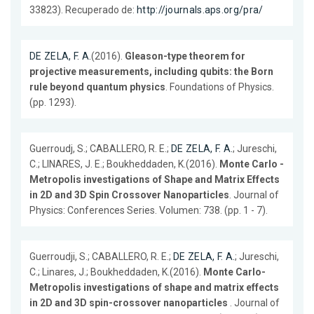
33823). Recuperado de:
http://journals.aps.org/pra/
DE ZELA, F. A.
(2016).
Gleason-type theorem for
projective measurements, including qubits: the Born
rule beyond quantum physics
. Foundations of Physics.
(pp. 1293).
Guerroudj, S.; CABALLERO, R. E.;
DE ZELA, F. A.
; Jureschi,
C.; LINARES, J. E.; Boukheddaden, K.(2016).
Monte Carlo -
Metropolis investigations of Shape and Matrix Effects
in 2D and 3D Spin Crossover Nanoparticles
. Journal of
Physics: Conferences Series. Volumen: 738. (pp. 1 - 7).
Guerroudji, S.; CABALLERO, R. E.;
DE ZELA, F. A.
; Jureschi,
C.; Linares, J.; Boukheddaden, K.(2016).
Monte Carlo-
Metropolis investigations of shape and matrix effects
in 2D and 3D spin-crossover nanoparticles
. Journal of