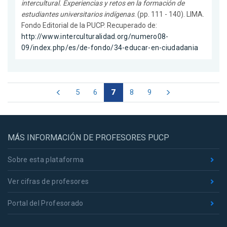
intercultural. Experiencias y retos en la formación de
estudiantes universitarios indígenas
. (pp. 111 - 140). LIMA.
Fondo Editorial de la PUCP. Recuperado de:
http://www.interculturalidad.org/numero08-
09/index.php/es/de-fondo/34-educar-en-ciudadania
5
6
7
8
9
MÁS INFORMACIÓN DE PROFESORES PUCP
Sobre esta plataforma
Ver cifras de profesores
Portal del Profesorado