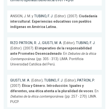
content/uploads/biblioteca/090714.pdf
ANSION, J. M. y
TUBINO, F. J.
(Editor). (2007).
Ciudadanía
intercultural. Experiencias educativas con pueblos
indígenas en América Latina.
.
RIZO PATRON, R. J.
;
GIUSTI, M. A.
(Editor);
TUBINO, F. J.
(Editor). (2007).
El imperativo de la responsabilidad
ante Prometeo Desencadenado
. En
Debates de la ética
Contemporánea
. (pp. 305 - 313). LIMA. Pontificia
Universidad Católica del Perú.
GIUSTI, M. A.
(Editor);
TUBINO, F. J.
(Editor);
PATRON, P.
(2007).
Ética y Género. Introducción: Iguales y
diferentes, una ética atenta a la pluralidad de voces
. En
Debates de la ética contemporánea
. (pp. 257 - 270). LIMA.
PUCP.