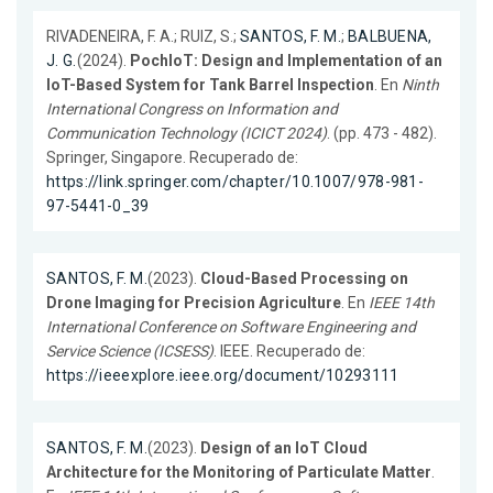
RIVADENEIRA, F. A.; RUIZ, S.;
SANTOS, F. M.
;
BALBUENA,
J. G.
(2024).
PochIoT: Design and Implementation of an
IoT-Based System for Tank Barrel Inspection
. En
Ninth
International Congress on Information and
Communication Technology (ICICT 2024)
. (pp. 473 - 482).
Springer, Singapore. Recuperado de:
https://link.springer.com/chapter/10.1007/978-981-
97-5441-0_39
SANTOS, F. M.
(2023).
Cloud-Based Processing on
Drone Imaging for Precision Agriculture
. En
IEEE 14th
International Conference on Software Engineering and
Service Science (ICSESS)
. IEEE. Recuperado de:
https://ieeexplore.ieee.org/document/10293111
SANTOS, F. M.
(2023).
Design of an IoT Cloud
Architecture for the Monitoring of Particulate Matter
.