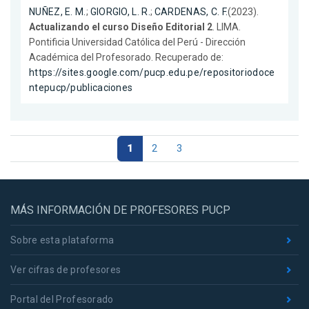
NUÑEZ, E. M.
;
GIORGIO, L. R.
;
CARDENAS, C. F.
(2023).
Actualizando el curso Diseño Editorial 2
. LIMA.
Pontificia Universidad Católica del Perú - Dirección
Académica del Profesorado. Recuperado de:
https://sites.google.com/pucp.edu.pe/repositoriodoce
ntepucp/publicaciones
1
2
3
MÁS INFORMACIÓN DE PROFESORES PUCP
Sobre esta plataforma
Ver cifras de profesores
Portal del Profesorado