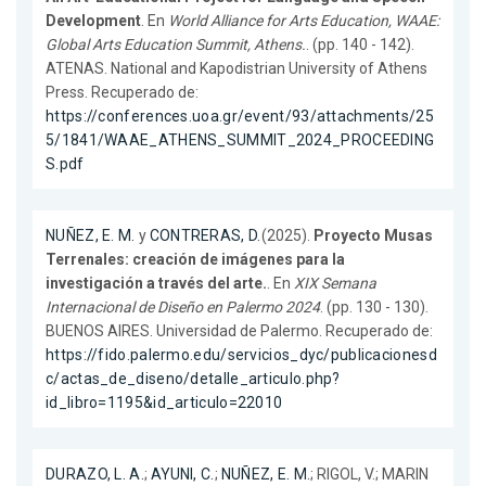
Development
. En
World Alliance for Arts Education, WAAE:
Global Arts Education Summit, Athens.
. (pp. 140 - 142).
ATENAS. National and Kapodistrian University of Athens
Press. Recuperado de:
https://conferences.uoa.gr/event/93/attachments/25
5/1841/WAAE_ATHENS_SUMMIT_2024_PROCEEDING
S.pdf
NUÑEZ, E. M.
y
CONTRERAS, D.
(2025).
Proyecto Musas
Terrenales: creación de imágenes para la
investigación a través del arte.
. En
XIX Semana
Internacional de Diseño en Palermo 2024
. (pp. 130 - 130).
BUENOS AIRES. Universidad de Palermo. Recuperado de:
https://fido.palermo.edu/servicios_dyc/publicacionesd
c/actas_de_diseno/detalle_articulo.php?
id_libro=1195&id_articulo=22010
DURAZO, L. A.
;
AYUNI, C.
;
NUÑEZ, E. M.
; RIGOL, V.; MARIN