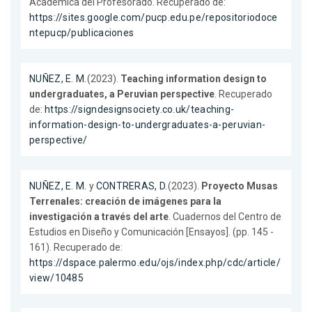
Académica del Profesorado. Recuperado de:
https://sites.google.com/pucp.edu.pe/repositoriodoce
ntepucp/publicaciones
NUÑEZ, E. M.
(2023).
Teaching information design to
undergraduates, a Peruvian perspective
. Recuperado
de:
https://signdesignsociety.co.uk/teaching-
information-design-to-undergraduates-a-peruvian-
perspective/
NUÑEZ, E. M.
y
CONTRERAS, D.
(2023).
Proyecto Musas
Terrenales: creación de imágenes para la
investigación a través del arte
. Cuadernos del Centro de
Estudios en Diseño y Comunicación [Ensayos]. (pp. 145 -
161). Recuperado de:
https://dspace.palermo.edu/ojs/index.php/cdc/article/
view/10485