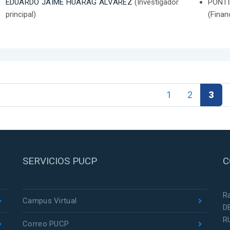
EDUARDO JAIME HUARAG ALVAREZ
(Investigador
PONTI
principal)
(Finan
1
2
3
SERVICIOS PUCP
C
R
Campus Virtual
D
R
Correo PUCP