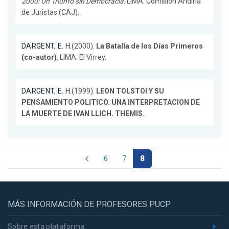
2000: Un Triunfo sin Democracia
. LIMA. Comisión Andina
de Juristas (CAJ).
DARGENT, E. H.
(2000).
La Batalla de los Días Primeros
(co-autor)
. LIMA. El Virrey.
DARGENT, E. H.
(1999).
LEON TOLSTOI Y SU
PENSAMIENTO POLITICO. UNA INTERPRETACION DE
LA MUERTE DE IVAN LLICH. THEMIS
.
6
7
8
MÁS INFORMACIÓN DE PROFESORES PUCP
Sobre esta plataforma