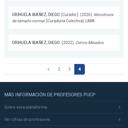
ORIHUELA IBAÑEZ, DIEGO
(Curador). (2026).
Monstruos
de tamaño normal
. [Curaduría Colectiva]. LIMA.
ORIHUELA IBAÑEZ, DIEGO
. (2022).
Cerros Minados
.
2
3
4
MÁS INFORMACIÓN DE PROFESORES PUCP
Sobre esta plataforma
Ver cifras de profesores