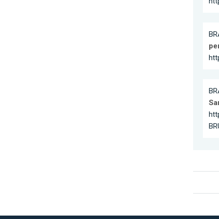
ht
BR
pe
htt
BR
Sa
ht
BR