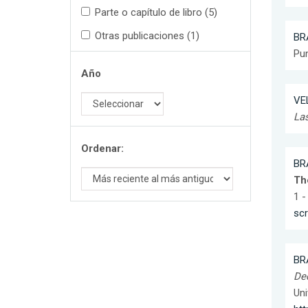
Parte o capítulo de libro (5)
Otras publicaciones (1)
BR
Pun
Año
VE
Las
Ordenar:
BR
The
1 -
sc
BR
Dec
Uni