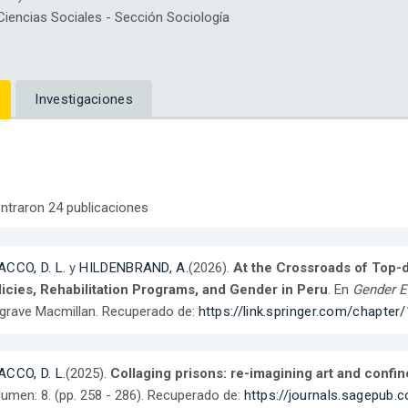
encias Sociales - Sección Sociología
Investigaciones
ntraron 24 publicaciones
ACCO, D. L.
y
HILDENBRAND, A.
(2026).
At the Crossroads of Top-
licies, Rehabilitation Programs, and Gender in Peru
. En
Gender E
grave Macmillan. Recuperado de:
https://link.springer.com/chapte
ACCO, D. L.
(2025).
Collaging prisons: re-imagining art and conf
umen: 8. (pp. 258 - 286). Recuperado de:
https://journals.sagepub