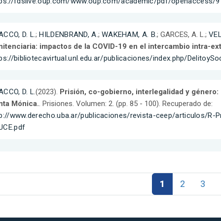
tps://fdslive.oup.com/www.oup.com/academic/pdf/openaccess/
ACCO, D. L.
;
HILDENBRAND, A.
;
WAKEHAM, A. B.
; GARCES, A. L.;
VEL
nitenciaria: impactos de la COVID-19 en el intercambio intra-e
ps://bibliotecavirtual.unl.edu.ar/publicaciones/index.php/Delitoy
ACCO, D. L.
(2023).
Prisión, co-gobierno, interlegalidad y género: 
nta Mónica.
. Prisiones. Volumen: 2. (pp. 85 - 100). Recuperado de:
tp://www.derecho.uba.ar/publicaciones/revista-ceep/articulos/
UCE.pdf
1
2
3