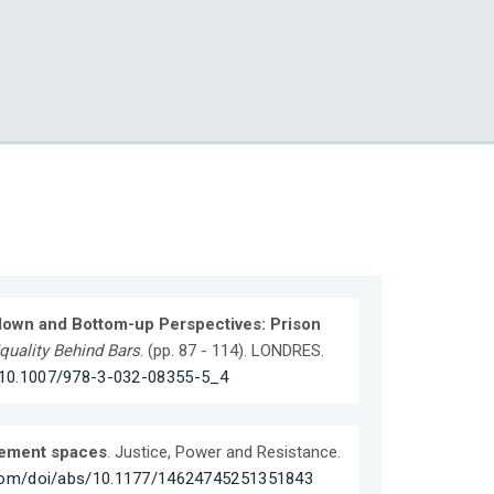
down and Bottom-up Perspectives: Prison
quality Behind Bars
. (pp. 87 - 114). LONDRES.
r/10.1007/978-3-032-08355-5_4
inement spaces
. Justice, Power and Resistance.
.com/doi/abs/10.1177/14624745251351843