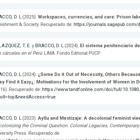
ACCO, D. L.
(2025).
Workspaces, currencies, and care: Prison lab
ishment & Society. Recuperado de:
https://journals.sagepub.com
LAZQUEZ, T. E.
y
BRACCO, D. L.
(2024).
El sistema penitenciario d
 cárceles en el Perú
. LIMA. Fondo Editorial PUCP.
ACCO, D. L.
(2024).
¿Some Do it Out of Necessity, Others Becau
y Find it Easy¿: Motivations for the Involvement of Women in D
 16). Recuperado de:
https://www.tandfonline.com/doi/full/10.10
roll=top&needAccess=true
ACCO, D. L.
(2023).
Ayllu and Mestizaje: A decolonial feminist v
olonizing the Criminal Question. Colonial Legacies, Contemporar
versity Press. Recuperado de: