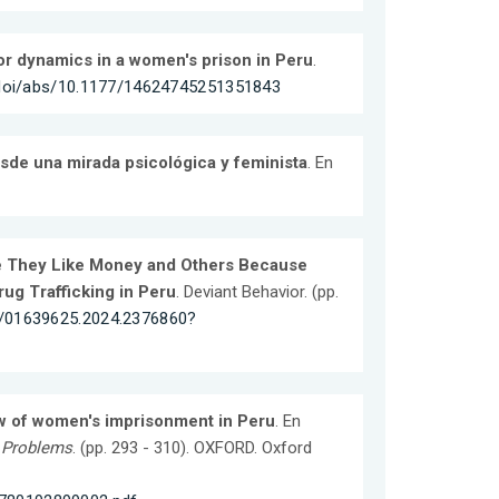
or dynamics in a women's prison in Peru
.
/doi/abs/10.1177/14624745251351843
esde una mirada psicológica y feminista
. En
se They Like Money and Others Because
rug Trafficking in Peru
. Deviant Behavior. (pp.
80/01639625.2024.2376860?
iew of women's imprisonment in Peru
. En
y Problems
. (pp. 293 - 310). OXFORD. Oxford