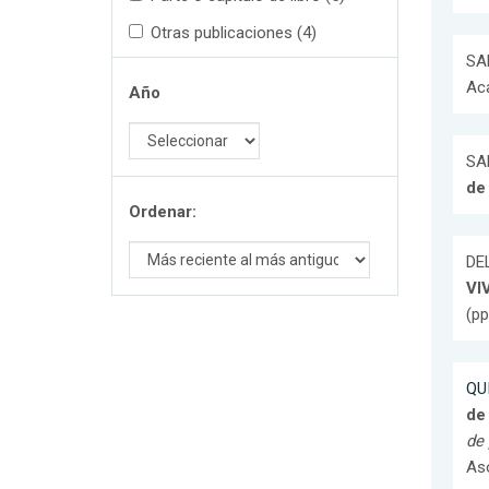
Otras publicaciones (4)
SA
Ac
Año
SA
de 
Ordenar:
DEL
VI
(pp
QUI
de
de 
Aso