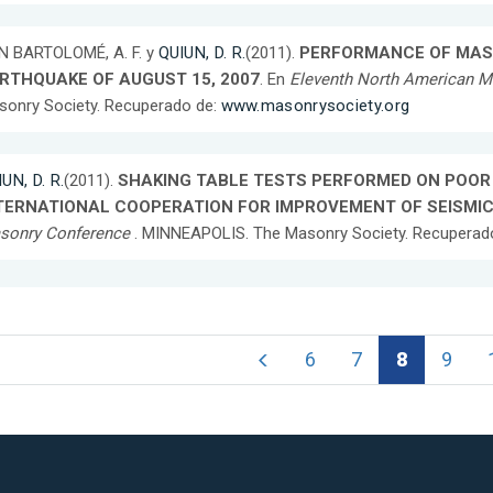
N BARTOLOMÉ, A. F. y
QUIUN, D. R.
(2011).
PERFORMANCE OF MAS
RTHQUAKE OF AUGUST 15, 2007
. En
Eleventh North American 
onry Society. Recuperado de:
www.masonrysociety.org
UN, D. R.
(2011).
SHAKING TABLE TESTS PERFORMED ON POOR
TERNATIONAL COOPERATION FOR IMPROVEMENT OF SEISMIC
sonry Conference
. MINNEAPOLIS. The Masonry Society. Recuperad
6
7
8
9