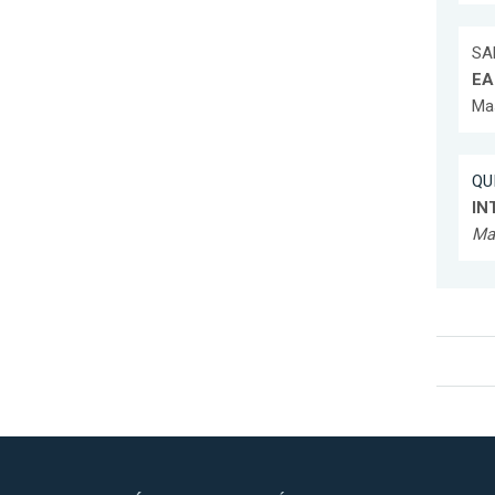
SA
EA
Mas
QUI
IN
Ma