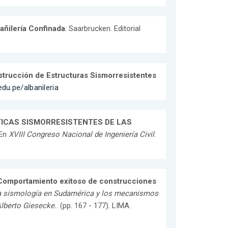
añilería Confinada
. Saarbrucken. Editorial
trucción de Estructuras Sismorresistentes
edu.pe/albanileria
TICAS SISMORRESISTENTES DE LAS
 En
XVIII Congreso Nacional de Ingeniería Civil
.
Comportamiento exitoso de construcciones
a sismología en Sudamérica y los mecanismos
Alberto Giesecke.
. (pp. 167 - 177). LIMA.