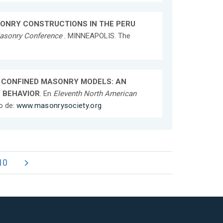
ONRY CONSTRUCTIONS IN THE PERU
Masonry Conference
. MINNEAPOLIS. The
 CONFINED MASONRY MODELS: AN
 BEHAVIOR
. En
Eleventh North American
o de:
www.masonrysociety.org
10