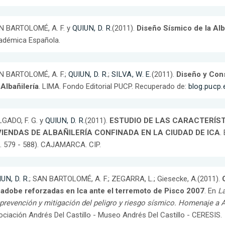
N BARTOLOMÉ, A. F. y
QUIUN, D. R.
(2011).
Diseño Sísmico de la Alb
adémica Española.
N BARTOLOMÉ, A. F.;
QUIUN, D. R.
;
SILVA, W. E.
(2011).
Diseño y Cons
Albañilería
. LIMA. Fondo Editorial PUCP. Recuperado de:
blog.pucp.
GADO, F. G. y
QUIUN, D. R.
(2011).
ESTUDIO DE LAS CARACTERÍS
VIENDAS DE ALBAÑILERÍA CONFINADA EN LA CIUDAD DE ICA
.
. 579 - 588). CAJAMARCA. CIP.
UN, D. R.
; SAN BARTOLOMÉ, A. F.; ZEGARRA, L.; Giesecke, A.(2011).
 adobe reforzadas en Ica ante el terremoto de Pisco 2007
. En
L
prevención y mitigación del peligro y riesgo sísmico. Homenaje a 
ciación Andrés Del Castillo - Museo Andrés Del Castillo - CERESIS.