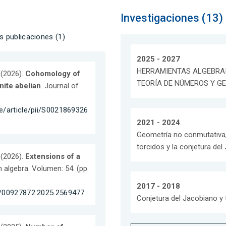
Investigaciones (13)
s publicaciones (1)
2025 - 2027
HERRAMIENTAS ALGEBRA
.
(2026).
Cohomology of
TEORÍA DE NÚMEROS Y G
nite abelian
. Journal of
e/article/pii/S0021869326
2021 - 2024
Geometría no conmutativa,
torcidos y la conjetura de
.
(2026).
Extensions of a
 algebra. Volumen: 54. (pp.
2017 - 2018
0/00927872.2025.2569477
Conjetura del Jacobiano 