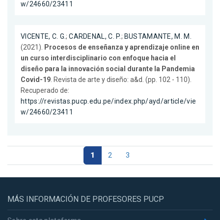
w/24660/23411
VICENTE, C. G.
;
CARDENAL, C. P.
;
BUSTAMANTE, M. M.
(2021).
Procesos de enseñanza y aprendizaje online en
un curso interdisciplinario con enfoque hacia el
diseño para la innovación social durante la Pandemia
Covid-19
. Revista de arte y diseño: a&d. (pp. 102 - 110).
Recuperado de:
https://revistas.pucp.edu.pe/index.php/ayd/article/vie
w/24660/23411
1
2
3
MÁS INFORMACIÓN DE PROFESORES PUCP