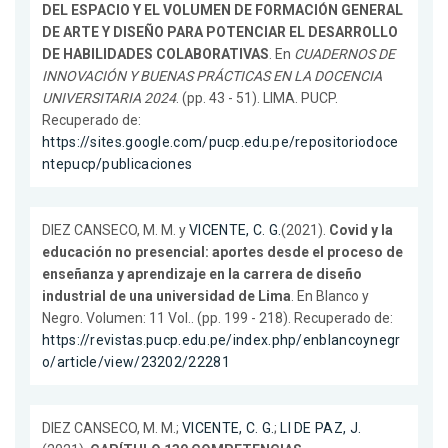
DEL ESPACIO Y EL VOLUMEN DE FORMACIÓN GENERAL
DE ARTE Y DISEÑO PARA POTENCIAR EL DESARROLLO
DE HABILIDADES COLABORATIVAS
. En
CUADERNOS DE
INNOVACIÓN Y BUENAS PRÁCTICAS EN LA DOCENCIA
UNIVERSITARIA 2024
. (pp. 43 - 51). LIMA. PUCP.
Recuperado de:
https://sites.google.com/pucp.edu.pe/repositoriodoce
ntepucp/publicaciones
DIEZ CANSECO, M. M. y
VICENTE, C. G.
(2021).
Covid y la
educación no presencial: aportes desde el proceso de
enseñanza y aprendizaje en la carrera de diseño
industrial de una universidad de Lima
. En Blanco y
Negro. Volumen: 11 Vol.. (pp. 199 - 218). Recuperado de:
https://revistas.pucp.edu.pe/index.php/enblancoynegr
o/article/view/23202/22281
DIEZ CANSECO, M. M.;
VICENTE, C. G.
;
LI DE PAZ, J.