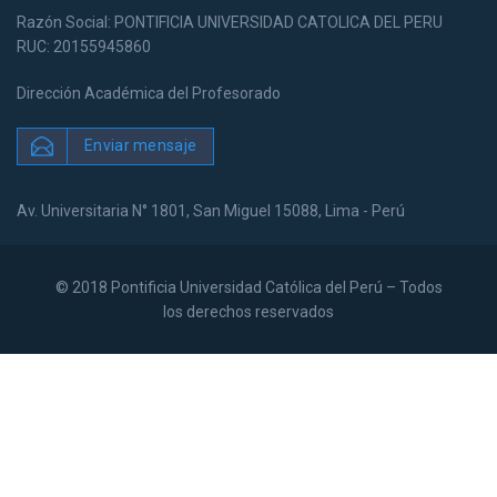
Razón Social: PONTIFICIA UNIVERSIDAD CATOLICA DEL PERU
RUC: 20155945860
Dirección Académica del Profesorado
Enviar mensaje
Av. Universitaria N° 1801, San Miguel 15088, Lima - Perú
© 2018 Pontificia Universidad Católica del Perú – Todos
los derechos reservados