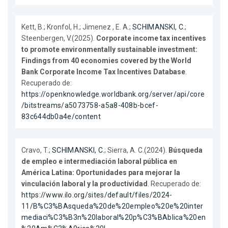
Kett, B.; Kronfol, H.; Jimenez , E. A.;
SCHIMANSKI, C.
;
Steenbergen, V.(2025).
Corporate income tax incentives
to promote environmentally sustainable investment:
Findings from 40 economies covered by the World
Bank Corporate Income Tax Incentives Database
.
Recuperado de:
https://openknowledge.worldbank.org/server/api/core
/bitstreams/a5073758-a5a8-408b-bcef-
83c644db0a4e/content
Cravo, T.;
SCHIMANSKI, C.
; Sierra, A. C.(2024).
Búsqueda
de empleo e intermediación laboral pública en
América Latina: Oportunidades para mejorar la
vinculación laboral y la productividad
. Recuperado de:
https://www.ilo.org/sites/default/files/2024-
11/B%C3%BAsqueda%20de%20empleo%20e%20inter
mediaci%C3%B3n%20laboral%20p%C3%BAblica%20en