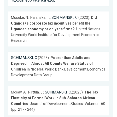
%20Am%C3%A9rica%20L
Musoke, N.; Palanska, T.;
SCHIMANSKI, C.
(2023).
Did
Uganda¿s corporate tax incentives benefit the
Ugandan economy or only the firms?
. United Nations
University World Institute for Development Economics
Research.
SCHIMANSKI, C.
(2023).
Poorer than Adults and
Deprived in Almost All Counts Welfare Status of
Children in Nigeria
. World Bank Development Economics
Development Data Group.
McKay, A.; Pirttilä, J.;
SCHIMANSKI, C.
(2023).
The Tax
Elasticity of Formal Work in Sub-Saharan African
Countries
. Journal of Development Studies. Volumen: 60.
(pp. 217 - 244).