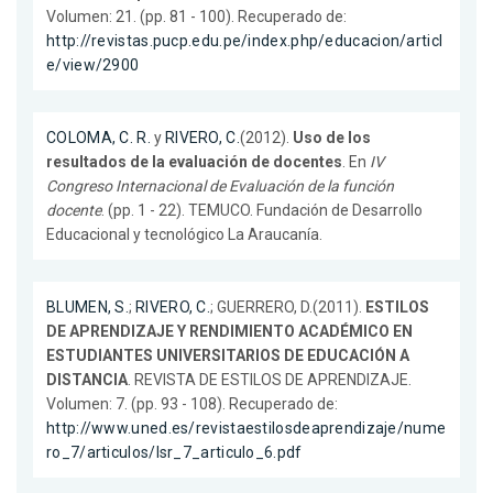
Volumen: 21. (pp. 81 - 100). Recuperado de:
http://revistas.pucp.edu.pe/index.php/educacion/articl
e/view/2900
COLOMA, C. R.
y
RIVERO, C.
(2012).
Uso de los
resultados de la evaluación de docentes
. En
IV
Congreso Internacional de Evaluación de la función
docente
. (pp. 1 - 22). TEMUCO. Fundación de Desarrollo
Educacional y tecnológico La Araucanía.
BLUMEN, S.
;
RIVERO, C.
; GUERRERO, D.(2011).
ESTILOS
DE APRENDIZAJE Y RENDIMIENTO ACADÉMICO EN
ESTUDIANTES UNIVERSITARIOS DE EDUCACIÓN A
DISTANCIA
. REVISTA DE ESTILOS DE APRENDIZAJE.
Volumen: 7. (pp. 93 - 108). Recuperado de:
http://www.uned.es/revistaestilosdeaprendizaje/nume
ro_7/articulos/lsr_7_articulo_6.pdf