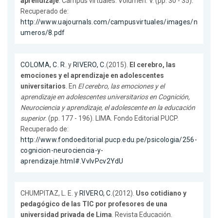
aprendizaje
. Campus virtuales. Volumen: V. (pp. 30 - 35).
Recuperado de:
http://www.uajournals.com/campusvirtuales/images/n
umeros/8.pdf
COLOMA, C. R.
y
RIVERO, C.
(2015).
El cerebro, las
emociones y el aprendizaje en adolescentes
universitarios
. En
El cerebro, las emociones y el
aprendizaje en adolescentes universitarios en Cognición,
Neurociencia y aprendizaje, el adolescente en la educación
superior
. (pp. 177 - 196). LIMA. Fondo Editorial PUCP.
Recuperado de:
http://www.fondoeditorial.pucp.edu.pe/psicologia/256-
cognicion-neurociencia-y-
aprendizaje.html#.VvlvPcv2YdU
CHUMPITAZ, L. E. y
RIVERO, C.
(2012).
Uso cotidiano y
pedagógico de las TIC por profesores de una
universidad privada de Lima
. Revista Educación.