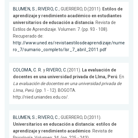
BLUMEN, S.
;
RIVERO, C.
; GUERRERO, D.(2011).
Estilos de
aprendizaje y rendimiento académico en estudiantes
universitarios de educación a distancia
. Revista de
Estilos de Aprendizaje. Volumen: 7. (pp. 93 - 108).
Recuperado de:
http://www.uned.es/revistaestilosdeaprendizaje/nume
ro_7/sumario_completo/lsr_7_abril_2011.pdf
COLOMA, C. R.
y
RIVERO, C.
(2011).
La evaluación de
docentes en una universidad privada de LIma, Perú
. En
La evaluación de docentes en una universidad privada de
LIma, Perú
. (pp. 1 - 12). BOGOTA.
http://riied.uniandes.edu.co/.
BLUMEN, S.
;
RIVERO, C.
; GUERRERO, D.(2011).
Universitarios en educación a distancia: estilos de
aprendizaje y rendimiento académico
. Revista de
Psicología. Volumen: 34. (pp. 225 - 243).