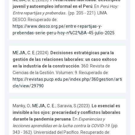
juvenil y autoempleo informal en el Perú
. En
Perú Hoy:
Entre repartijas y prebendas.
. (pp. 205 - 221). LIMA.
DESCO. Recuperado de:
https://www.desco.org.pe/entre-repartijas-y-
prebendas-serie-peru-hoy-n%C2%BA-45-julio-2025
MEJIA, C. E.
(2024).
Decisiones estratégicas para la
gestión de las relaciones laborales: un caso exitoso
en la industria de la construcción
. 360: Revista de
Ciencias de la Gestión. Volumen: 9. Recuperado de:
https://revistas.pucp.edu.pe/index.php/360gestion/arti
cle/view/29790
Manky, O.;
MEJIA, C. E.
; Saravia, S.(2023).
Lo esencial es
invisible a los ojos: precariedad y conflictos laborales
durante la pandemia peruana
. En
Experiencias y
lecciones aprendidas en la lucha contra la COVID-19
. (pp.
343 - 362). Universidad del Pacífico. Recuperado de: