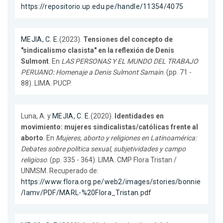
https://repositorio.up.edu.pe/handle/11354/4075
MEJIA, C. E.
(2023).
Tensiones del concepto de
"sindicalismo clasista" en la reflexión de Denis
Sulmont
. En
LAS PERSONAS Y EL MUNDO DEL TRABAJO
PERUANO: Homenaje a Denis Sulmont Samain
. (pp. 71 -
88). LIMA. PUCP.
Luna, A. y
MEJIA, C. E.
(2020).
Identidades en
movimiento: mujeres sindicalistas/católicas frente al
aborto
. En
Mujeres, aborto y religiones en Latinoamérica:
Debates sobre política sexual, subjetividades y campo
religioso
. (pp. 335 - 364). LIMA. CMP Flora Tristan /
UNMSM. Recuperado de:
https://www.flora.org.pe/web2/images/stories/bonnie
/lamv/PDF/MARL-%20Flora_Tristan.pdf