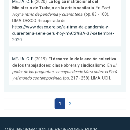
MEJIA, C. E.
(2020).
La lógica institucional del
Ministerio de Trabajo en la crisis sanitaria
. En
Perú
Hoy: a ritmo de pandemia y cuarentena
. (pp. 83 - 100).
LIMA. DESCO. Recuperado de:
https://www.desco.org.pe/a-ritmo-de-pandemia-y-
cuarentena-serie-peru-hoy-n%C2%BA-37-setiembre-
2020
MEJIA, C. E.
(2019).
El desarrollo de la acción colectiva
de los trabajadores: clase obrera y sindicalismo
. En
El
poder de las preguntas : ensayos desde Marx sobre el Perú
y el mundo contemporáneo
. (pp. 217 - 258). LIMA. UCH.
1
2
MÁS INFORMACIÓN DE PROFESORES PUCP