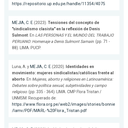
https://repositorio.up.edu.pe/handle/11354/4075
MEJIA, C. E.
(2023).
Tensiones del concepto de
"sindicalismo clasista" en la reflexión de Denis
Sulmont
. En
LAS PERSONAS Y EL MUNDO DEL TRABAJO
PERUANO: Homenaje a Denis Sulmont Samain
. (pp. 71 -
88). LIMA. PUCP.
Luna, A. y
MEJIA, C. E.
(2020).
Identidades en
movimiento: mujeres sindicalistas/católicas frente al
aborto
. En
Mujeres, aborto y religiones en Latinoamérica:
Debates sobre política sexual, subjetividades y campo
religioso
. (pp. 335 - 364). LIMA. CMP Flora Tristan /
UNMSM. Recuperado de:
https://www.flora.org.pe/web2/images/stories/bonnie
/lamv/PDF/MARL-%20Flora_Tristan.pdf