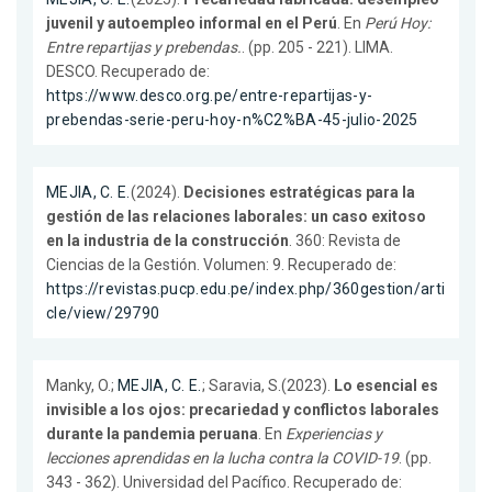
juvenil y autoempleo informal en el Perú
. En
Perú Hoy:
Entre repartijas y prebendas.
. (pp. 205 - 221). LIMA.
DESCO. Recuperado de:
https://www.desco.org.pe/entre-repartijas-y-
prebendas-serie-peru-hoy-n%C2%BA-45-julio-2025
MEJIA, C. E.
(2024).
Decisiones estratégicas para la
gestión de las relaciones laborales: un caso exitoso
en la industria de la construcción
. 360: Revista de
Ciencias de la Gestión. Volumen: 9. Recuperado de:
https://revistas.pucp.edu.pe/index.php/360gestion/arti
cle/view/29790
Manky, O.;
MEJIA, C. E.
; Saravia, S.(2023).
Lo esencial es
invisible a los ojos: precariedad y conflictos laborales
durante la pandemia peruana
. En
Experiencias y
lecciones aprendidas en la lucha contra la COVID-19
. (pp.
343 - 362). Universidad del Pacífico. Recuperado de: