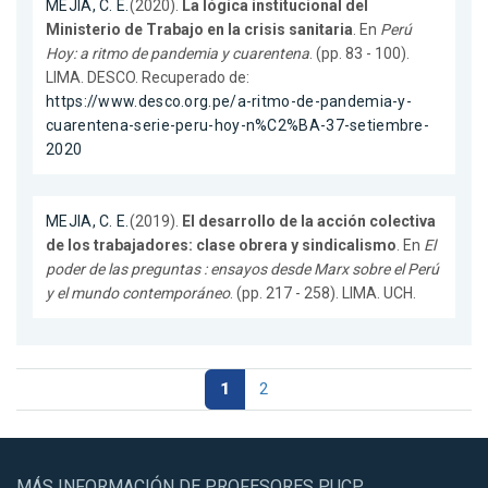
MEJIA, C. E.
(2020).
La lógica institucional del
Ministerio de Trabajo en la crisis sanitaria
. En
Perú
Hoy: a ritmo de pandemia y cuarentena
. (pp. 83 - 100).
LIMA. DESCO. Recuperado de:
https://www.desco.org.pe/a-ritmo-de-pandemia-y-
cuarentena-serie-peru-hoy-n%C2%BA-37-setiembre-
2020
MEJIA, C. E.
(2019).
El desarrollo de la acción colectiva
de los trabajadores: clase obrera y sindicalismo
. En
El
poder de las preguntas : ensayos desde Marx sobre el Perú
y el mundo contemporáneo
. (pp. 217 - 258). LIMA. UCH.
1
2
MÁS INFORMACIÓN DE PROFESORES PUCP