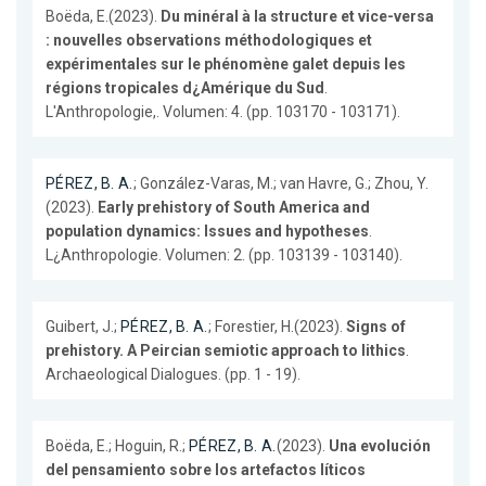
Boëda, E.(2023).
Du minéral à la structure et vice-versa
: nouvelles observations méthodologiques et
expérimentales sur le phénomène galet depuis les
régions tropicales d¿Amérique du Sud
.
L'Anthropologie,. Volumen: 4. (pp. 103170 - 103171).
PÉREZ, B. A.
; González-Varas, M.; van Havre, G.; Zhou, Y.
(2023).
Early prehistory of South America and
population dynamics: Issues and hypotheses
.
L¿Anthropologie. Volumen: 2. (pp. 103139 - 103140).
Guibert, J.;
PÉREZ, B. A.
; Forestier, H.(2023).
Signs of
prehistory. A Peircian semiotic approach to lithics
.
Archaeological Dialogues. (pp. 1 - 19).
Boëda, E.; Hoguin, R.;
PÉREZ, B. A.
(2023).
Una evolución
del pensamiento sobre los artefactos líticos