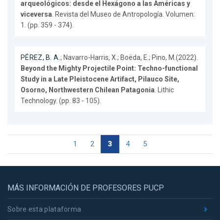
arqueológicos: desde el Hexágono a las Américas y
viceversa
. Revista del Museo de Antropología. Volumen:
1. (pp. 359 - 374).
PÉREZ, B. A.
; Navarro-Harris, X.; Boëda, E.; Pino, M.(2022).
Beyond the Mighty Projectile Point: Techno-functional
Study in a Late Pleistocene Artifact, Pilauco Site,
Osorno, Northwestern Chilean Patagonia
. Lithic
Technology. (pp. 83 - 105).
1
2
3
4
5
MÁS INFORMACIÓN DE PROFESORES PUCP
Sobre esta plataforma