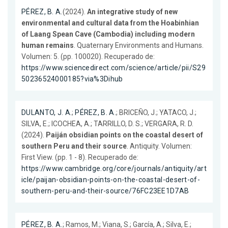
PÉREZ, B. A.
(2024).
An integrative study of new
environmental and cultural data from the Hoabinhian
of Laang Spean Cave (Cambodia) including modern
human remains
. Quaternary Environments and Humans.
Volumen: 5. (pp. 100020). Recuperado de:
https://www.sciencedirect.com/science/article/pii/S29
50236524000185?via%3Dihub
DULANTO, J. A.
;
PÉREZ, B. A.
; BRICEÑO, J.; YATACO, J.;
SILVA, E.; ICOCHEA, A.; TARRILLO, D. S.; VERGARA, R. D.
(2024).
Paiján obsidian points on the coastal desert of
southern Peru and their source
. Antiquity. Volumen:
First View. (pp. 1 - 8). Recuperado de:
https://www.cambridge.org/core/journals/antiquity/art
icle/paijan-obsidian-points-on-the-coastal-desert-of-
southern-peru-and-their-source/76FC23EE1D7AB
PÉREZ, B. A.
; Ramos, M.; Viana, S.; García, A.; Silva, E.;