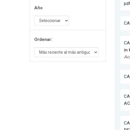
pd
Año
CAC
Ordenar:
CAC
in
Ac
CAC
CAC
AC
CAC