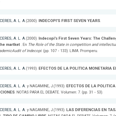
f
ERES, A. L. A.
(2000).
INDECOPI'S FIRST SEVEN YEARS
.
ERES, A. L. A.
(2000).
Indecopi's First Seven Years: The Challe
 the martket
. En
The Role of the State in competition and intellectu
ademicAudit of Indecopi
. (pp. 107 - 133). LIMA. Promperu.
ERES, A. L. A.
(1993).
EFECTOS DE LA POLITICA MONETARIA E
ERES, A. L. A.
y NAGAMINE, J.(1993).
EFECTOS DE LA POLITIC
CIONES
. NOTAS PARA EL DEBATE. Volumen: 7. (pp. 31 - 53).
ERES, A. L. A.
y NAGAMINE, J.(1993).
LAS DIFERENCIAS EN TA