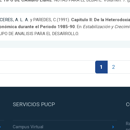
L TIPO DE CAMBIO LIBRE
. NOTAS PARA EL DEBATE. Volumen: 7. (pp
ERES, A. L. A.
y PAREDES, C.(1991).
Capitulo II: De la Heterodoxia
onómica durante el Periodo 1985-90
. En
Estabilización y Crecimi
UPO DE ANALISIS PARA EL DESARROLLO.
1
2
SERVICIOS PUCP
C
R
Campus Virtual