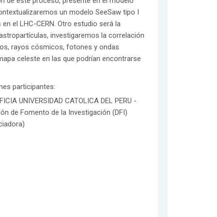
ón de este proceso, presente en el modelo
 contextualizaremos un modelo SeeSaw tipo I
 en el LHC-CERN. Otro estudio será la
stropartículas, investigaremos la correlación
cos, rayos cósmicos, fotones y ondas
mapa celeste en las que podrían encontrarse
ones participantes:
FICIA UNIVERSIDAD CATOLICA DEL PERU -
ión de Fomento de la Investigación (DFI)
ciadora)