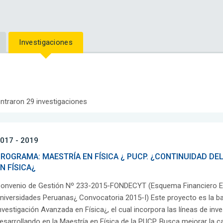
Investigaciones
ntraron 29 investigaciones
017 - 2019
ROGRAMA: MAESTRÍA EN FÍSICA ¿ PUCP. ¿CONTINUIDAD DE
N FÍSICA¿
onvenio de Gestión Nº 233-2015-FONDECYT (Esquema Financiero E
niversidades Peruanas¿ Convocatoria 2015-I) Este proyecto es la ba
nvestigación Avanzada en Física¿, el cual incorpora las líneas de in
esarrollando en la Maestría en Física de la PUCP. Busca mejorar la ca