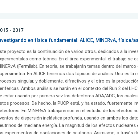
015 - 2017
nvestigando en física fundamental: ALICE, MINERvA, física/as
ste proyecto es la continuación de varios otros, dedicados a la inve
xperimentales como teórica. En el área experimental, el trabajo se 
INERvA (Fermilab). En teoría, se trabajarán temas dentro del marco d
upersimetría. En ALICE tenemos dos tópicos de análisis. Uno es la
rocesos singular, y doblemente, difractivos y el otro es la producció
eriféricas. Ambos análisis se harán en el contexto del Run 2 del LH
e estar usando por primera vez los detectores ADA/ADC, los cuales d
stos procesos. De hecho, la PUCP está, y ha estado, fuertemente inv
etectores. En MINERvA trabajaremos en el estudio de los efectos nuc
ventos de dispersión inelástica profunda, usando en ambos los dato
eutrinos de mediana energía. La magnitud de los efectos nucleares
os experimentos de oscilaciones de neutrinos. Asimismo, a través de 