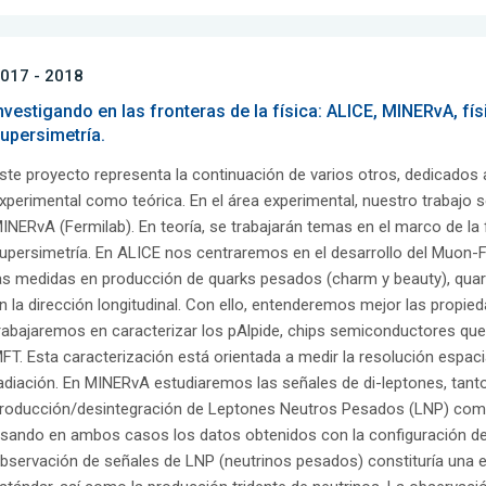
017 - 2018
nvestigando en las fronteras de la física: ALICE, MINERvA, fís
upersimetría.
ste proyecto representa la continuación de varios otros, dedicados a
xperimental como teórica. En el área experimental, nuestro trabajo 
INERvA (Fermilab). En teoría, se trabajarán temas en el marco de la f
upersimetría. En ALICE nos centraremos en el desarrollo del Muon-
as medidas en producción de quarks pesados (charm y beauty), qua
n la dirección longitudinal. Con ello, entenderemos mejor las propied
rabajaremos en caracterizar los pAlpide, chips semiconductores que
FT. Esta caracterización está orientada a medir la resolución espacia
adiación. En MINERvA estudiaremos las señales de di-leptones, tanto
roducción/desintegración de Leptones Neutros Pesados (LNP) como e
sando en ambos casos los datos obtenidos con la configuración del
bservación de señales de LNP (neutrinos pesados) constituría una ev