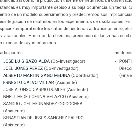
stándar, así como la producción tridente de neutrinos. La observaci
stándar, es muy importante debido a su baja ocurrencia. En teoría,
entro de un modelo supersimétrico y predeciremos sus implicancias
esintegración de neutrinos en los experimentos de oscilaciones. En a
spacio/temporal entre los datos de neutrinos astrofísicos enérgeti
ravitacionales. Haremos también una predicción de las zonas en el 
n exceso de rayos cósmicos.
articipantes:
Instituci
JOSE LUIS BAZO ALBA
(Co-Investigador)
PONTI
JOEL JONES PEREZ
(Co-Investigador)
Direcc
ALBERTO MARTIN GAGO MEDINA
(Coordinador)
(Finan
ERNESTO CALVO VILLAR
(Asistente)
JOSE ALONSO CARPIO DUMLER (Asistente)
NHELL HEDER CERNA VELAZCO (Asistente)
SANDRO JOEL HERNANDEZ GOICOCHEA
(Asistente)
SEBASTIAN DE JESUS SANCHEZ FALERO
(Asistente)