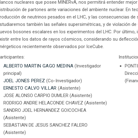
lancos nucleares que posee MINERvA, nos permitirá entender mejor
istribución de partones ante variaciones del ambiente nuclear. En te
roducción de neutrinos pesados en el LHC, y las consecuencias de s
studiaremos también las señales supersimétricas, y de violación de C
uevos bosones escalares en los experimentos del LHC. Por último, 
xistir entre los datos de rayos cósmicos, considerando su deflecció
nérgeticos recientemente observados por IceCube.
articipantes:
Instituci
ALBERTO MARTIN GAGO MEDINA
(Investigador
PONTI
principal)
Direcc
JOEL JONES PEREZ
(Co-Investigador)
(Finan
ERNESTO CALVO VILLAR
(Asistente)
JOSE ALONSO CARPIO DUMLER (Asistente)
RODRIGO ANDRE HELACONDE CHAVEZ (Asistente)
SANDRO JOEL HERNANDEZ GOICOCHEA
(Asistente)
SEBASTIAN DE JESUS SANCHEZ FALERO
(Asistente)