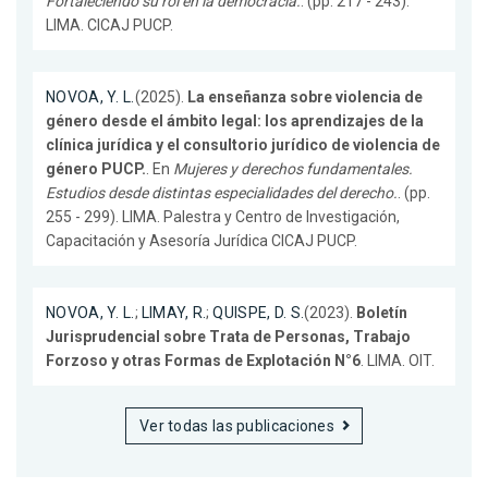
Fortaleciendo su rol en la democracia.
. (pp. 217 - 243).
LIMA. CICAJ PUCP.
NOVOA, Y. L.
(2025).
La enseñanza sobre violencia de
género desde el ámbito legal: los aprendizajes de la
clínica jurídica y el consultorio jurídico de violencia de
género PUCP.
. En
Mujeres y derechos fundamentales.
Estudios desde distintas especialidades del derecho.
. (pp.
255 - 299). LIMA. Palestra y Centro de Investigación,
Capacitación y Asesoría Jurídica CICAJ PUCP.
NOVOA, Y. L.
;
LIMAY, R.
;
QUISPE, D. S.
(2023).
Boletín
Jurisprudencial sobre Trata de Personas, Trabajo
Forzoso y otras Formas de Explotación N°6
. LIMA. OIT.
Ver todas las publicaciones